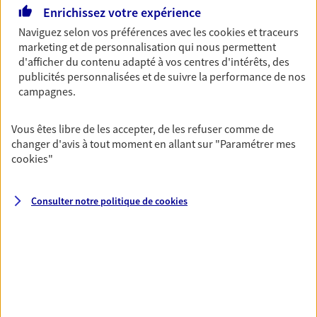
Découvrir l'offre Garantie Accidents de la Vie
Enrichissez votre expérience
OBTENIR UN TARIF EN LIGNE
Naviguez selon vos préférences avec les
cookies et traceurs
marketing et de personnalisation qui nous permettent
d'afficher du contenu adapté à vos centres d'intérêts, des
publicités personnalisées et de suivre la performance de nos
Multirisque Entreprise
campagnes.
Gagnez en simplicité et en sérénité avec votre
assurance multirisque entreprise. Un contrat
Vous êtes libre de les accepter, de les refuser comme de
unique pour protéger vos locaux, matériels pro,
changer d'avis à tout moment en allant sur
"Paramétrer mes
équipements et stocks… sans oublier votre
cookies
"
responsabilité civile.
Découvrir l'offre Multirisque Entreprise
Consulter notre politique de
cookies
DEMANDER UN DEVIS
VOIR TOUTES NOS OFFRES