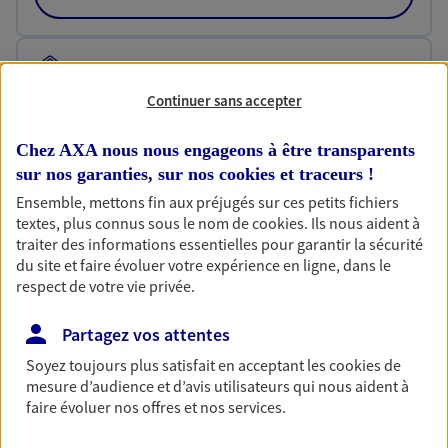
Habitation
Votre logement est unique, comme vous. Le
Continuer sans accepter
contrat Ma Maison assure votre sérénité en
protégeant ce qui vous tient à coeur.
Chez AXA nous nous engageons à être transparents
sur nos garanties, sur nos
cookies et traceurs
!
Découvrir l'offre Habitation
Ensemble, mettons fin aux préjugés sur ces petits fichiers
OBTENIR UN TARIF EN LIGNE
textes, plus connus sous le nom de
cookies
. Ils nous aident à
traiter des informations essentielles pour garantir la sécurité
du site et faire évoluer votre expérience en ligne, dans le
respect de votre vie privée.
Garantie Accidents de la Vie
Bricoleuse, féru de jardinage, pâtissier en herbe
Partagez vos attentes
ou grande lectrice… personne n'est à l'abri d'un
Soyez toujours plus satisfait en acceptant les
cookies
de
accident du quotidien. Avec Ma Protection
mesure d’audience et d’avis utilisateurs qui nous aident à
Accident, protégez votre qualité de vie et vos
faire évoluer nos offres et nos services.
revenus.