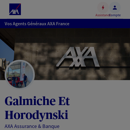
Espace
client
Assistance
Compte
Accéder
Vos Agents Généraux AXA France
au
contenu
principal
Accéder
au
pied
de
page
Galmiche Et
Horodynski
AXA Assurance & Banque