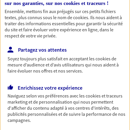
sur nos garanties, sur nos
cookies et traceurs
!
Découvrir l'offre Multirisque Entreprise
Ensemble, mettons fin aux préjugés sur ces petits fichiers
textes, plus connus sous le nom de
cookies
. Ils nous aident à
DEMANDER UN DEVIS
traiter des informations essentielles pour garantir la sécurité
du site et faire évoluer votre expérience en ligne, dans le
respect de votre vie privée.
Assurance décennale
Partagez vos attentes
En tant que professionnel de la construction, vous
êtes exposé à de nombreux risques. Bâtissez-vous
Soyez toujours plus satisfait en acceptant les
cookies
de
une protection solide.
mesure d’audience et d’avis utilisateurs qui nous aident à
faire évoluer nos offres et nos services.
Découvrir l'offre Assurance décennale
DEMANDER UN DEVIS
Enrichissez votre expérience
Naviguez selon vos préférences avec les
cookies et traceurs
marketing et de personnalisation qui nous permettent
d'afficher du contenu adapté à vos centres d'intérêts, des
VOIR TOUTES NOS OFFRES
publicités personnalisées et de suivre la performance de nos
campagnes.