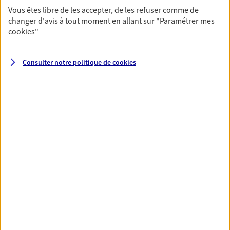
Vous êtes libre de les accepter, de les refuser comme de
changer d'avis à tout moment en allant sur
"Paramétrer mes
cookies
"
Nos expertises
Consulter notre politique de
cookies
Accompagner les
professionnels et les
entreprises
Comme vous, nous sommes des indépendants.
Nous bâtissons ensemble des solutions
cohérentes pour protéger votre activité, vos
collaborateurs... mais aussi vous-même et votre
famille.
Vous accompagner dans vos
moments de vie
Avec une qualité de conseil reconnue, nous
vous accompagnons sur tous vos besoins