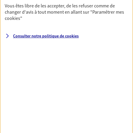
Vous êtes libre de les accepter, de les refuser comme de
changer d'avis à tout moment en allant sur
"Paramétrer mes
cookies
"
Nos expertises
Consulter notre politique de
cookies
Accompagner les
professionnels et les
entreprises
Comme vous, nous sommes des indépendants.
Nous bâtissons ensemble des solutions
cohérentes pour protéger votre activité, vos
collaborateurs... mais aussi vous-même et votre
famille.
Vous accompagner dans vos
moments de vie
Avec une qualité de conseil reconnue, nous
vous accompagnons sur tous vos besoins