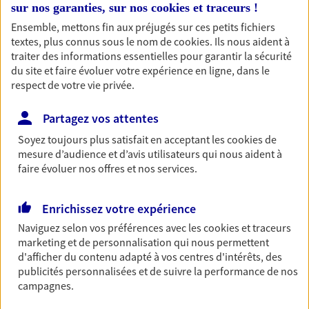
sur nos garanties, sur nos
cookies et traceurs
!
Découvrir l'offre Multirisque Entreprise
Ensemble, mettons fin aux préjugés sur ces petits fichiers
textes, plus connus sous le nom de
cookies
. Ils nous aident à
DEMANDER UN DEVIS
traiter des informations essentielles pour garantir la sécurité
du site et faire évoluer votre expérience en ligne, dans le
respect de votre vie privée.
Assurance décennale
Partagez vos attentes
En tant que professionnel de la construction, vous
êtes exposé à de nombreux risques. Bâtissez-vous
Soyez toujours plus satisfait en acceptant les
cookies
de
une protection solide.
mesure d’audience et d’avis utilisateurs qui nous aident à
faire évoluer nos offres et nos services.
Découvrir l'offre Assurance décennale
DEMANDER UN DEVIS
Enrichissez votre expérience
Naviguez selon vos préférences avec les
cookies et traceurs
marketing et de personnalisation qui nous permettent
d'afficher du contenu adapté à vos centres d'intérêts, des
VOIR TOUTES NOS OFFRES
publicités personnalisées et de suivre la performance de nos
campagnes.