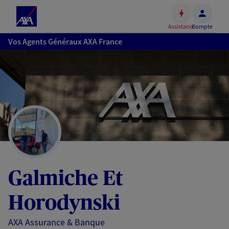
Espace
client
Assistance
Compte
Accéder
Vos Agents Généraux AXA France
au
contenu
principal
Accéder
au
pied
de
page
Galmiche Et
Horodynski
AXA Assurance & Banque