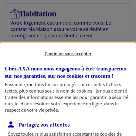
Habitation
Votre logement est unique, comme vous. Le
contrat Ma Maison assure votre sérénité en
protégeant ce qui vous tient à coeur.
Découvrir l'offre Habitation
Continuer sans accepter
OBTENIR UN TARIF EN LIGNE
Chez AXA nous nous engageons à être transparents
sur nos garanties, sur nos
cookies et traceurs
!
Garantie Accidents de la Vie
Ensemble, mettons fin aux préjugés sur ces petits fichiers
Bricoleuse, féru de jardinage, pâtissier en herbe
textes, plus connus sous le nom de
cookies
. Ils nous aident à
ou grande lectrice… personne n'est à l'abri d'un
traiter des informations essentielles pour garantir la sécurité
accident du quotidien. Avec Ma Protection
du site et faire évoluer votre expérience en ligne, dans le
Accident, protégez votre qualité de vie et vos
respect de votre vie privée.
revenus.
Partagez vos attentes
Découvrir l'offre Garantie Accidents de la Vie
Soyez toujours plus satisfait en acceptant les
cookies
de