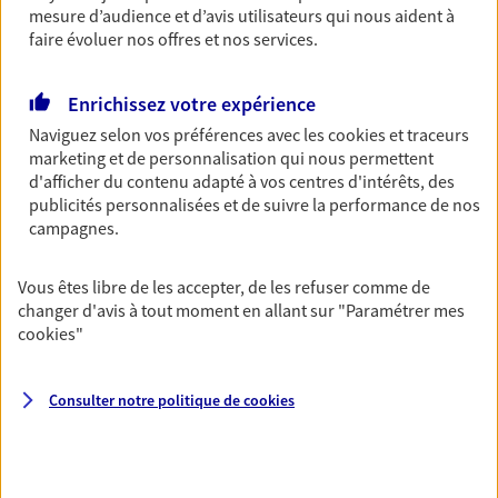
OBTENIR UN TARIF EN LIGNE
mesure d’audience et d’avis utilisateurs qui nous aident à
faire évoluer nos offres et nos services.
Multirisque Entreprise
Enrichissez votre expérience
Gagnez en simplicité et en sérénité avec votre
Naviguez selon vos préférences avec les
cookies et traceurs
assurance multirisque entreprise. Un contrat
marketing et de personnalisation qui nous permettent
unique pour protéger vos locaux, matériels pro,
d'afficher du contenu adapté à vos centres d'intérêts, des
équipements et stocks… sans oublier votre
publicités personnalisées et de suivre la performance de nos
responsabilité civile.
campagnes.
Découvrir l'offre Multirisque Entreprise
Vous êtes libre de les accepter, de les refuser comme de
changer d'avis à tout moment en allant sur
"Paramétrer mes
DEMANDER UN DEVIS
cookies
"
Consulter notre politique de
cookies
VOIR TOUTES NOS OFFRES