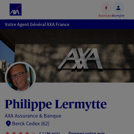
Espace
client
Assistance
Compte
Accéder
Votre Agent Général AXA France
au
contenu
principal
Accéder
au
pied
de
page
Philippe Lermytte
AXA Assurance & Banque
Berck Cedex (62)
Donnez votre avis
4,2
(46 avis)