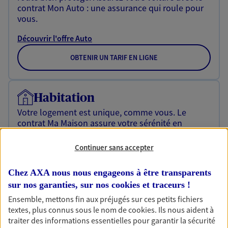
contrat Mon Auto : une assurance qui roule pour
vous.
Découvrir l'offre Auto
OBTENIR UN TARIF EN LIGNE
Habitation
Votre logement est unique, comme vous. Le
contrat Ma Maison assure votre sérénité en
protégeant ce qui vous tient à coeur.
Continuer sans accepter
Découvrir l'offre Habitation
Chez AXA nous nous engageons à être transparents
OBTENIR UN TARIF EN LIGNE
sur nos garanties, sur nos
cookies et traceurs
!
Ensemble, mettons fin aux préjugés sur ces petits fichiers
textes, plus connus sous le nom de
cookies
. Ils nous aident à
Garantie Accidents de la Vie
traiter des informations essentielles pour garantir la sécurité
Bricoleuse, féru de jardinage, pâtissier en herbe