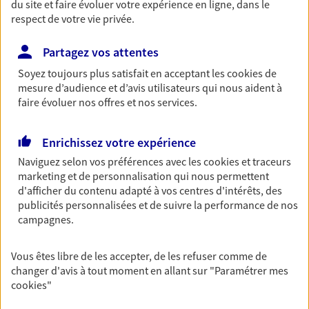
du site et faire évoluer votre expérience en ligne, dans le
ou grande lectrice… personne n'est à l'abri d'un
respect de votre vie privée.
accident du quotidien. Avec Ma Protection
Accident, protégez votre qualité de vie et vos
Partagez vos attentes
revenus.
Soyez toujours plus satisfait en acceptant les
cookies
de
Découvrir l'offre Garantie Accidents de la Vie
mesure d’audience et d’avis utilisateurs qui nous aident à
faire évoluer nos offres et nos services.
OBTENIR UN TARIF EN LIGNE
Enrichissez votre expérience
Naviguez selon vos préférences avec les
cookies et traceurs
Multirisque Entreprise
marketing et de personnalisation qui nous permettent
Gagnez en simplicité et en sérénité avec votre
d'afficher du contenu adapté à vos centres d'intérêts, des
assurance multirisque entreprise. Un contrat
publicités personnalisées et de suivre la performance de nos
unique pour protéger vos locaux, matériels pro,
campagnes.
équipements et stocks… sans oublier votre
responsabilité civile.
Vous êtes libre de les accepter, de les refuser comme de
Découvrir l'offre Multirisque Entreprise
changer d'avis à tout moment en allant sur
"Paramétrer mes
cookies
"
DEMANDER UN DEVIS