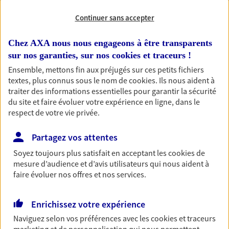
Découvrir l'offre Habitation
Continuer sans accepter
OBTENIR UN TARIF EN LIGNE
Chez AXA nous nous engageons à être transparents
sur nos garanties, sur nos
cookies et traceurs
!
Ensemble, mettons fin aux préjugés sur ces petits fichiers
Garantie Accidents de la Vie
textes, plus connus sous le nom de
cookies
. Ils nous aident à
Bricoleuse, féru de jardinage, pâtissier en herbe
traiter des informations essentielles pour garantir la sécurité
ou grande lectrice… personne n'est à l'abri d'un
du site et faire évoluer votre expérience en ligne, dans le
accident du quotidien. Avec Ma Protection
respect de votre vie privée.
Accident, protégez votre qualité de vie et vos
revenus.
Partagez vos attentes
Découvrir l'offre Garantie Accidents de la Vie
Soyez toujours plus satisfait en acceptant les
cookies
de
mesure d’audience et d’avis utilisateurs qui nous aident à
OBTENIR UN TARIF EN LIGNE
faire évoluer nos offres et nos services.
Enrichissez votre expérience
Multirisque Entreprise
Naviguez selon vos préférences avec les
cookies et traceurs
Gagnez en simplicité et en sérénité avec votre