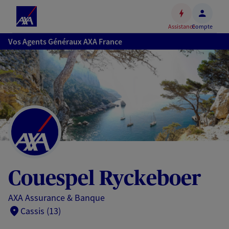
Espace
client
Assistance
Compte
Accéder
Vos Agents Généraux AXA France
au
contenu
principal
Accéder
au
pied
de
page
Couespel Ryckeboer
AXA Assurance & Banque
Cassis (13)