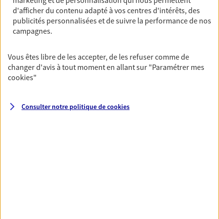
marketing et de personnalisation qui nous permettent
assurance multirisque entreprise. Un contrat
d'afficher du contenu adapté à vos centres d'intérêts, des
unique pour protéger vos locaux, matériels pro,
publicités personnalisées et de suivre la performance de nos
équipements et stocks… sans oublier votre
campagnes.
responsabilité civile.
Vous êtes libre de les accepter, de les refuser comme de
Découvrir l'offre Multirisque Entreprise
changer d'avis à tout moment en allant sur
"Paramétrer mes
DEMANDER UN DEVIS
cookies
"
Consulter notre politique de
cookies
VOIR TOUTES NOS OFFRES
Nos expertises