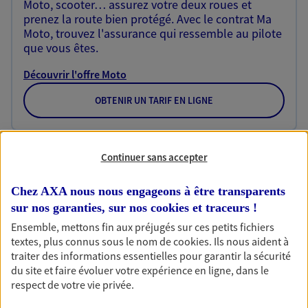
Moto, scooter… assurez votre deux roues et
prenez la route bien protégé. Avec le contrat Ma
Moto, trouvez l'assurance qui ressemble au pilote
que vous êtes.
Découvrir l'offre Moto
OBTENIR UN TARIF EN LIGNE
Habitation
Continuer sans accepter
Votre logement est unique, comme vous. Le
contrat Ma Maison assure votre sérénité en
Chez AXA nous nous engageons à être transparents
protégeant ce qui vous tient à coeur.
sur nos garanties, sur nos
cookies et traceurs
!
Ensemble, mettons fin aux préjugés sur ces petits fichiers
Découvrir l'offre Habitation
textes, plus connus sous le nom de
cookies
. Ils nous aident à
traiter des informations essentielles pour garantir la sécurité
OBTENIR UN TARIF EN LIGNE
du site et faire évoluer votre expérience en ligne, dans le
respect de votre vie privée.