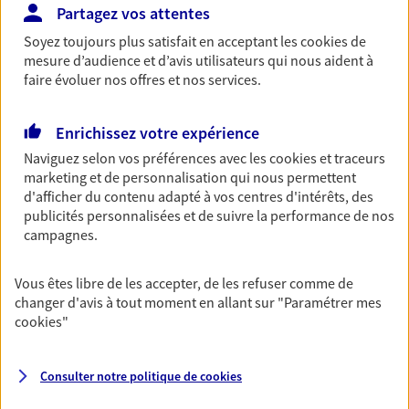
Santé
Partagez vos attentes
Couvrez vos dépenses de santé ainsi que celles de
Soyez toujours plus satisfait en acceptant les
cookies
de
votre famille avec la complémentaire santé qui
mesure d’audience et d’avis utilisateurs qui nous aident à
vous ressemble.
faire évoluer nos offres et nos services.
Découvrir l'offre Santé
Enrichissez votre expérience
NOUS CONTACTER
Naviguez selon vos préférences avec les
cookies et traceurs
marketing et de personnalisation qui nous permettent
d'afficher du contenu adapté à vos centres d'intérêts, des
publicités personnalisées et de suivre la performance de nos
VOIR TOUTES NOS OFFRES
campagnes.
Vous êtes libre de les accepter, de les refuser comme de
changer d'avis à tout moment en allant sur
"Paramétrer mes
cookies
"
Nos expertises
Consulter notre politique de
cookies
Vous accompagner dans la