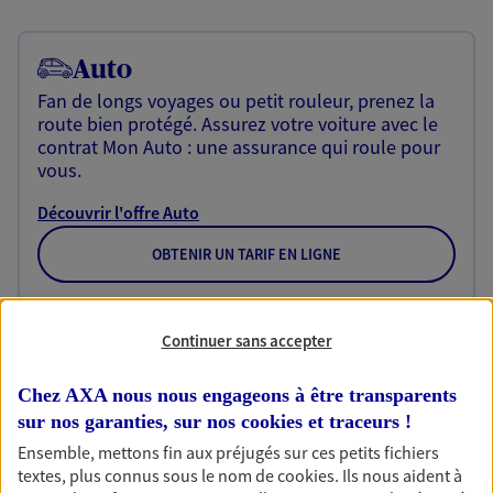
Auto
Fan de longs voyages ou petit rouleur, prenez la
route bien protégé. Assurez votre voiture avec le
contrat Mon Auto : une assurance qui roule pour
vous.
Découvrir l'offre Auto
OBTENIR UN TARIF EN LIGNE
Habitation
Continuer sans accepter
Votre logement est unique, comme vous. Le
contrat Ma Maison assure votre sérénité en
Chez AXA nous nous engageons à être transparents
protégeant ce qui vous tient à coeur.
sur nos garanties, sur nos
cookies et traceurs
!
Ensemble, mettons fin aux préjugés sur ces petits fichiers
Découvrir l'offre Habitation
textes, plus connus sous le nom de
cookies
. Ils nous aident à