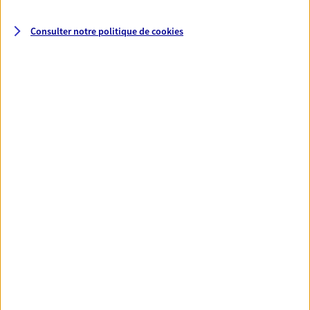
Découvrir l'offre Prévoyance
Consulter notre politique de
cookies
NOUS CONTACTER
VOIR TOUTES NOS OFFRES
Nos expertises
Accompagner les
professionnels et les
entreprises