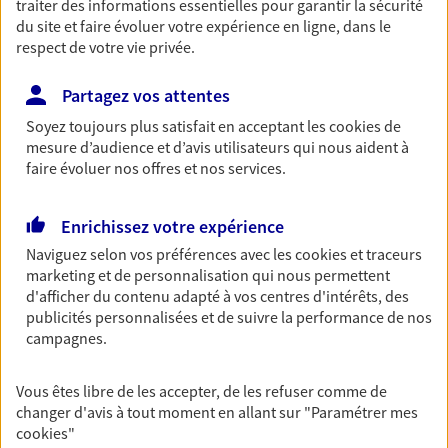
traiter des informations essentielles pour garantir la sécurité
OBTENIR UN TARIF EN LIGNE
du site et faire évoluer votre expérience en ligne, dans le
respect de votre vie privée.
Santé
Partagez vos attentes
Couvrez vos dépenses de santé ainsi que celles de
Soyez toujours plus satisfait en acceptant les
cookies
de
votre famille avec la complémentaire santé qui
mesure d’audience et d’avis utilisateurs qui nous aident à
vous ressemble.
faire évoluer nos offres et nos services.
Découvrir l'offre Santé
Enrichissez votre expérience
NOUS CONTACTER
Naviguez selon vos préférences avec les
cookies et traceurs
marketing et de personnalisation qui nous permettent
d'afficher du contenu adapté à vos centres d'intérêts, des
Prévoyance
publicités personnalisées et de suivre la performance de nos
campagnes.
Pour un avenir serein, assurez-vous avec notre
contrat prévoyance. Préservez vos proches en cas
d'accident ou de maladie en optant pour les
Vous êtes libre de les accepter, de les refuser comme de
garanties incapacité temporaire totale de travail,
changer d'avis à tout moment en allant sur
"Paramétrer mes
invalidité ou de décès.
cookies
"