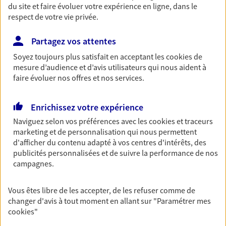
du site et faire évoluer votre expérience en ligne, dans le
respect de votre vie privée.
02 40 48 55 05
Partagez vos attentes
NOUS CONTACTER
Soyez toujours plus satisfait en acceptant les
cookies
de
mesure d’audience et d’avis utilisateurs qui nous aident à
PRENDRE RENDEZ-VOUS
faire évoluer nos offres et nos services.
VOIR NOTRE SITE WEB
Enrichissez votre expérience
N° Orias * (orias.fr) : 10055208
Naviguez selon vos préférences avec les
cookies et traceurs
marketing et de personnalisation qui nous permettent
d'afficher du contenu adapté à vos centres d'intérêts, des
publicités personnalisées et de suivre la performance de nos
AGENCE APB
campagnes.
Agents Généraux d'assurance exclusif AXA
Vous êtes libre de les accepter, de les refuser comme de
France
changer d'avis à tout moment en allant sur
"Paramétrer mes
118 Rue Gutenberg, 85000 La Roche Sur Yon
cookies
"
Horaires :
Fermé