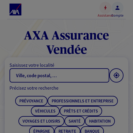
Espace
client
Assistance
Compte
Accéder
au
contenu
AXA Assurance
principal
Accéder
Vendée
au
pied
Saisissez votre localité
de
page
Précisez votre recherche
PRÉVOYANCE
PROFESSIONNELS ET ENTREPRISE
VÉHICULES
PRÊTS ET CRÉDITS
VOYAGES ET LOISIRS
SANTÉ
HABITATION
ÉPARGNE
RETRAITE
BANQUE