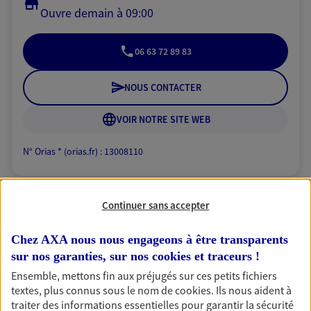
Ouvre demain à 09:00
06 63 72 89 83
NOUS CONTACTER
VOIR NOTRE SITE WEB
N° Orias * (orias.fr) : 13008110
Continuer sans accepter
Sarl O2A Assurance
Agent Général d'assurance exclusif AXA
Chez AXA nous nous engageons à être transparents
France
sur nos garanties, sur nos
cookies et traceurs
!
2 Rue Benjamin Franklin, 85000 La Roche Sur Yon
Ensemble, mettons fin aux préjugés sur ces petits fichiers
Horaires :
Fermé
textes, plus connus sous le nom de
cookies
. Ils nous aident à
traiter des informations essentielles pour garantir la sécurité
Ouvre demain à 09:00