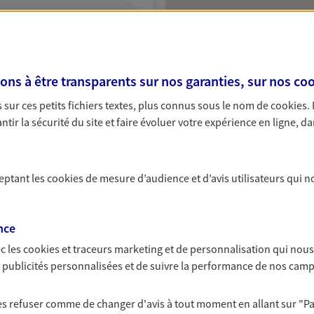
ITE WEB
s à être transparents sur nos garanties, sur nos
coo
y
sur ces petits fichiers textes, plus connus sous le nom de
cookies
.
Protection
tir la sécurité du site et faire évoluer votre expérience en ligne, da
ceptant les
cookies
de mesure d’audience et d’avis utilisateurs qui n
NOUS CONTACTER
ITE WEB
nce
c les
cookies et traceurs
marketing et de personnalisation qui nous
es publicités personnalisées et de suivre la performance de nos cam
 les refuser comme de changer d'avis à tout moment en allant sur
"P
ce exclusif AXA France