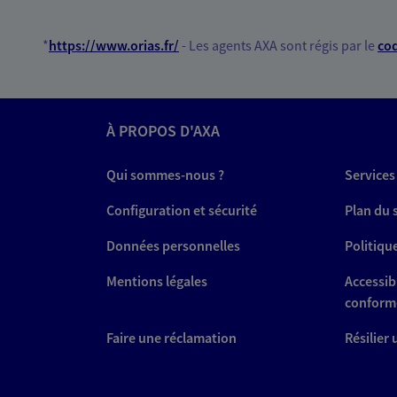
*
https://www.orias.fr/
- Les agents AXA sont régis par le
cod
À PROPOS D'AXA
Qui sommes-nous ?
Services
Configuration et sécurité
Plan du 
Données personnelles
Politiqu
Mentions légales
Accessibi
conform
Faire une réclamation
Résilier