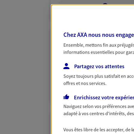
VOIR NOTRE S
Chez AXA nous nous engageon
Stephane Boutr
Ensemble, mettons fin aux préjugés 
Conseiller AXA Epargne et 
informations essentielles pour garan
85360 La Tranche Sur Mer
Partagez vos attentes
Soyez toujours plus satisfait en ac
06 04 05 37 36
offres et nos services.
VOIR NOTRE S
Enrichissez votre expérie
Naviguez selon vos préférences ave
adapté à vos centres d'intérêts, d
Houdin-Megrier
Vous êtes libre de les accepter, de
Agents Généraux d'assuran