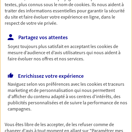
Horaires :
Fermé
textes, plus connus sous le nom de
cookies
. Ils nous aident à
traiter des informations essentielles pour garantir la sécurité
Ouvre le 10 août à 09:00
du site et faire évoluer votre expérience en ligne, dans le
respect de votre vie privée.
02 51 95 64 92
Partagez vos attentes
NOUS CONTACTER
Soyez toujours plus satisfait en acceptant les
cookies
de
mesure d’audience et d’avis utilisateurs qui nous aident à
PRENDRE RENDEZ-VOUS
faire évoluer nos offres et nos services.
VOIR NOTRE SITE WEB
Enrichissez votre expérience
N° Orias * (orias.fr) : EIRL ALEXANDRE RATIER (19007331); EIRL
Naviguez selon vos préférences avec les
cookies et traceurs
RATIER STEPHANE (07014478)
marketing et de personnalisation qui nous permettent
d'afficher du contenu adapté à vos centres d'intérêts, des
publicités personnalisées et de suivre la performance de nos
campagnes.
AGENCE APB
Agents Généraux d'assurance exclusif AXA
Vous êtes libre de les accepter, de les refuser comme de
changer d'avis à tout moment en allant sur
"Paramétrer mes