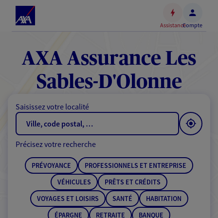
Espace
client
Assistance
Compte
Accéder
au
contenu
AXA Assurance Les
principal
Accéder
Sables-D'Olonne
au
pied
Saisissez votre localité
de
page
Précisez votre recherche
PRÉVOYANCE
PROFESSIONNELS ET ENTREPRISE
VÉHICULES
PRÊTS ET CRÉDITS
VOYAGES ET LOISIRS
SANTÉ
HABITATION
ÉPARGNE
RETRAITE
BANQUE