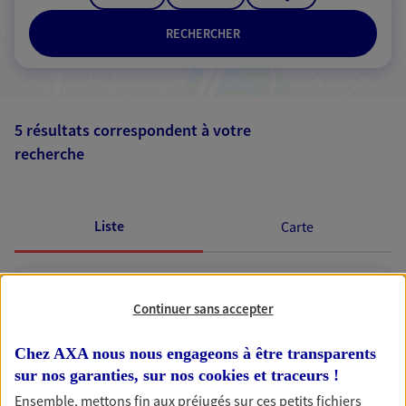
RECHERCHER
5 résultats correspondent à votre
recherche
Passer les
résultats
Liste
Carte
Ratier-Ratier
Continuer sans accepter
Agents Généraux d'assurance exclusif AXA
Chez AXA nous nous engageons à être transparents
France
sur nos garanties, sur nos
cookies et traceurs
!
99 Av Charles De Gaulle, 85340 Les Sables D Olonne
Agence accessible
Ensemble, mettons fin aux préjugés sur ces petits fichiers