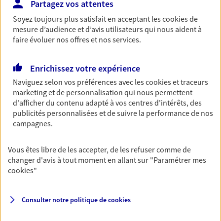
Découvrir l'offre Garantie Accidents de la Vie
Partagez vos attentes
Soyez toujours plus satisfait en acceptant les
cookies
de
OBTENIR UN TARIF EN LIGNE
mesure d’audience et d’avis utilisateurs qui nous aident à
faire évoluer nos offres et nos services.
Multirisque Entreprise
Enrichissez votre expérience
Gagnez en simplicité et en sérénité avec votre
Naviguez selon vos préférences avec les
cookies et traceurs
assurance multirisque entreprise. Un contrat
marketing et de personnalisation qui nous permettent
unique pour protéger vos locaux, matériels pro,
d'afficher du contenu adapté à vos centres d'intérêts, des
équipements et stocks… sans oublier votre
publicités personnalisées et de suivre la performance de nos
responsabilité civile.
campagnes.
Découvrir l'offre Multirisque Entreprise
Vous êtes libre de les accepter, de les refuser comme de
DEMANDER UN DEVIS
changer d'avis à tout moment en allant sur
"Paramétrer mes
cookies
"
VOIR TOUTES NOS OFFRES
Consulter notre politique de
cookies