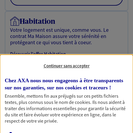
Habitation
Votre logement est unique, comme vous. Le
contrat Ma Maison assure votre sérénité en
protégeant ce qui vous tient à coeur.
Découvrir l'offre Habitation
OBTENIR UN TARIF EN LIGNE
Continuer sans accepter
Chez AXA nous nous engageons à être transparents
sur nos garanties, sur nos
cookies et traceurs
!
Garantie Accidents de la Vie
Ensemble, mettons fin aux préjugés sur ces petits fichiers
Bricoleuse, féru de jardinage, pâtissier en herbe
textes, plus connus sous le nom de
cookies
. Ils nous aident à
ou grande lectrice… personne n'est à l'abri d'un
traiter des informations essentielles pour garantir la sécurité
accident du quotidien. Avec Ma Protection
du site et faire évoluer votre expérience en ligne, dans le
Accident, protégez votre qualité de vie et vos
respect de votre vie privée.
revenus.