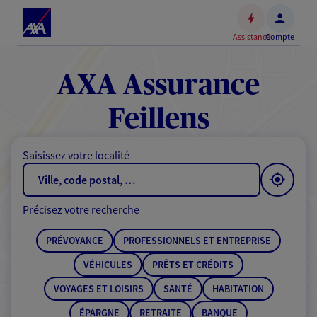
Espace
client
Assistance
Compte
Accéder
au
contenu
AXA Assurance
principal
Accéder
Feillens
au
pied
Saisissez votre localité
de
page
Précisez votre recherche
PRÉVOYANCE
PROFESSIONNELS ET ENTREPRISE
VÉHICULES
PRÊTS ET CRÉDITS
VOYAGES ET LOISIRS
SANTÉ
HABITATION
ÉPARGNE
RETRAITE
BANQUE