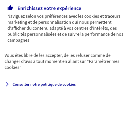
06 17 36 97 11
Enrichissez votre expérience
Naviguez selon vos préférences avec les
cookies et traceurs
NOUS CONTACTER
marketing et de personnalisation qui nous permettent
d'afficher du contenu adapté à vos centres d'intérêts, des
publicités personnalisées et de suivre la performance de nos
VOIR NOTRE SITE WEB
campagnes.
N° Orias * (orias.fr) : 20002016
Vous êtes libre de les accepter, de les refuser comme de
changer d'avis à tout moment en allant sur
"Paramétrer mes
cookies
"
Nicolas et Caron
Agents Généraux d'assurance exclusif AXA
Consulter notre politique de
cookies
France
130 Rue Grande, 01570 Feillens
Agence accessible
Horaires :
Fermé
Ouvre demain à 08:30