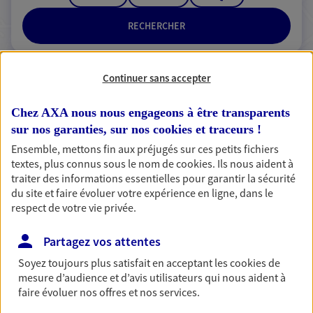
RECHERCHER
Continuer sans accepter
2 résultats correspondent à votre
Chez AXA nous nous engageons à être transparents
recherche
Passer les
sur nos garanties, sur nos
cookies et traceurs
!
résultats
Ensemble, mettons fin aux préjugés sur ces petits fichiers
textes, plus connus sous le nom de
cookies
. Ils nous aident à
Liste
Carte
traiter des informations essentielles pour garantir la sécurité
du site et faire évoluer votre expérience en ligne, dans le
respect de votre vie privée.
Jean Jacques Bidard
Partagez vos attentes
Mandataire d'Assurance AXA Epargne et
Soyez toujours plus satisfait en acceptant les
cookies
de
Protection
mesure d’audience et d’avis utilisateurs qui nous aident à
01570 Feillens
faire évoluer nos offres et nos services.