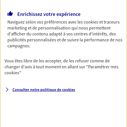
Retraite
Enrichissez votre expérience
Préparez sereinement ce nouveau chapitre de
votre vie avec les conseils d'un expert. Découvrez
Naviguez selon vos préférences avec les
cookies et traceurs
notre solution PER (Plan Epargne Retraite)
marketing et de personnalisation qui nous permettent
spécialement conçue pour la retraite.
d'afficher du contenu adapté à vos centres d'intérêts, des
publicités personnalisées et de suivre la performance de nos
campagnes.
Santé
Couvrez vos dépenses de santé ainsi que celles de
Vous êtes libre de les accepter, de les refuser comme de
votre famille avec la complémentaire santé qui
changer d'avis à tout moment en allant sur
"Paramétrer mes
vous ressemble.
cookies
"
Prévoyance
Consulter notre politique de
cookies
Pour un avenir serein, assurez-vous avec notre
contrat prévoyance. Préservez vos proches en cas
d'accident ou de maladie en optant pour les
garanties incapacité temporaire totale de travail,
invalidité ou de décès.