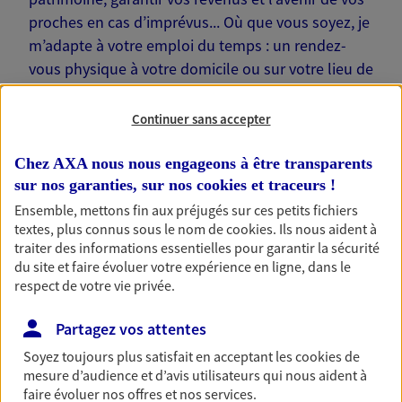
proches en cas d’imprévus... Où que vous soyez, je
m’adapte à votre emploi du temps : un rendez-
vous physique à votre domicile ou sur votre lieu de
travail… Je suis là pour échanger avec vous !
Continuer sans accepter
Chez AXA nous nous engageons à être transparents
sur nos garanties, sur nos
cookies et traceurs
!
Nos offres phares
Ensemble, mettons fin aux préjugés sur ces petits fichiers
textes, plus connus sous le nom de
cookies
. Ils nous aident à
traiter des informations essentielles pour garantir la sécurité
du site et faire évoluer votre expérience en ligne, dans le
Épargne
respect de votre vie privée.
Réalisez vos projets grâce à votre épargne : achat
Partagez vos attentes
immobilier, études des enfants ou voyage autour
du monde… Épargnez à votre rythme et
Soyez toujours plus satisfait en acceptant les
cookies
de
simplement, selon votre profil.
mesure d’audience et d’avis utilisateurs qui nous aident à
faire évoluer nos offres et nos services.