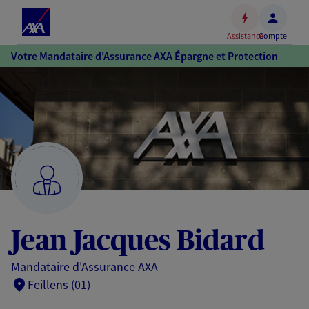
Espace
client
Assistance
Compte
Accéder
Votre Mandataire d'Assurance AXA Épargne et Protection
au
contenu
principal
Accéder
au
pied
de
page
Jean Jacques Bidard
Mandataire d'Assurance AXA
Feillens (01)