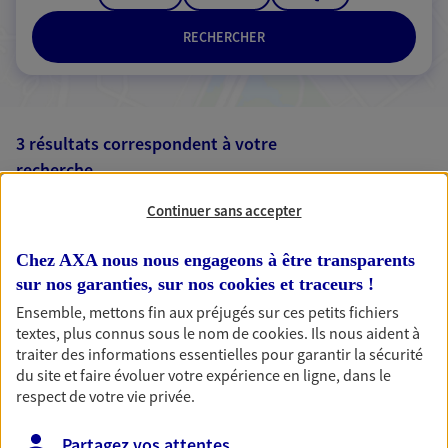
RECHERCHER
3 résultats correspondent à votre
recherche
Passer les
résultats
Continuer sans accepter
Liste
Carte
Chez AXA nous nous engageons à être transparents
sur nos garanties, sur nos
cookies et traceurs
!
Ensemble, mettons fin aux préjugés sur ces petits fichiers
textes, plus connus sous le nom de
cookies
. Ils nous aident à
Pascal Girard
traiter des informations essentielles pour garantir la sécurité
Agent Général d'assurance exclusif AXA
du site et faire évoluer votre expérience en ligne, dans le
France
respect de votre vie privée.
17 Rue Bichat, 01100 Oyonnax
Horaires :
Fermé
Partagez vos attentes