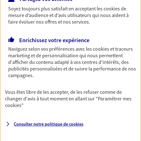
Ouvre demain à 09:00
Soyez toujours plus satisfait en acceptant les
cookies
de
mesure d’audience et d’avis utilisateurs qui nous aident à
faire évoluer nos offres et nos services.
04 74 77 12 22
Enrichissez votre expérience
NOUS CONTACTER
Naviguez selon vos préférences avec les
cookies et traceurs
PRENDRE RENDEZ-VOUS
marketing et de personnalisation qui nous permettent
d'afficher du contenu adapté à vos centres d'intérêts, des
VOIR NOTRE SITE WEB
publicités personnalisées et de suivre la performance de nos
campagnes.
N° Orias * (orias.fr) : 07012538
Vous êtes libre de les accepter, de les refuser comme de
changer d'avis à tout moment en allant sur
"Paramétrer mes
cookies
"
Alain Guichardon
Agent général d'assurance exclusif AXA
Consulter notre politique de
cookies
Prévoyance & Patrimoine
10 Rue De L Alma, 01100 Oyonnax