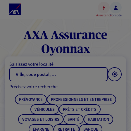
Espace
client
Assistance
Compte
Accéder
au
contenu
AXA Assurance
principal
Accéder
Oyonnax
au
pied
Saisissez votre localité
de
page
Précisez votre recherche
PRÉVOYANCE
PROFESSIONNELS ET ENTREPRISE
VÉHICULES
PRÊTS ET CRÉDITS
VOYAGES ET LOISIRS
SANTÉ
HABITATION
ÉPARGNE
RETRAITE
BANQUE