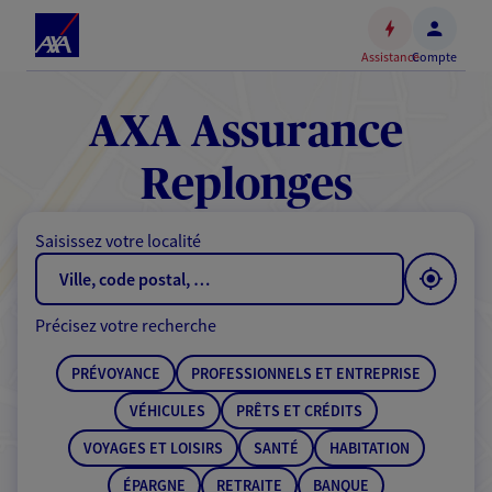
Espace
client
Assistance
Compte
Accéder
au
contenu
AXA Assurance
principal
Accéder
Replonges
au
pied
Saisissez votre localité
de
page
Précisez votre recherche
PRÉVOYANCE
PROFESSIONNELS ET ENTREPRISE
VÉHICULES
PRÊTS ET CRÉDITS
VOYAGES ET LOISIRS
SANTÉ
HABITATION
ÉPARGNE
RETRAITE
BANQUE