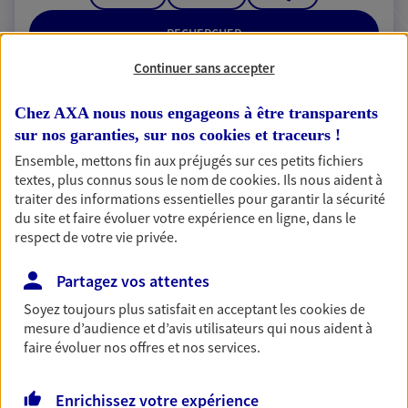
RECHERCHER
Continuer sans accepter
Chez AXA nous nous engageons à être transparents
2 résultats correspondent à votre
sur nos garanties, sur nos
cookies et traceurs
!
recherche
Ensemble, mettons fin aux préjugés sur ces petits fichiers
Passer les
textes, plus connus sous le nom de
cookies
. Ils nous aident à
résultats
traiter des informations essentielles pour garantir la sécurité
du site et faire évoluer votre expérience en ligne, dans le
Liste
Carte
respect de votre vie privée.
Partagez vos attentes
Soyez toujours plus satisfait en acceptant les
cookies
de
Fanny Boyer
mesure d’audience et d’avis utilisateurs qui nous aident à
Conseiller AXA Epargne et Protection
faire évoluer nos offres et nos services.
01750 Replonges
Enrichissez votre expérience