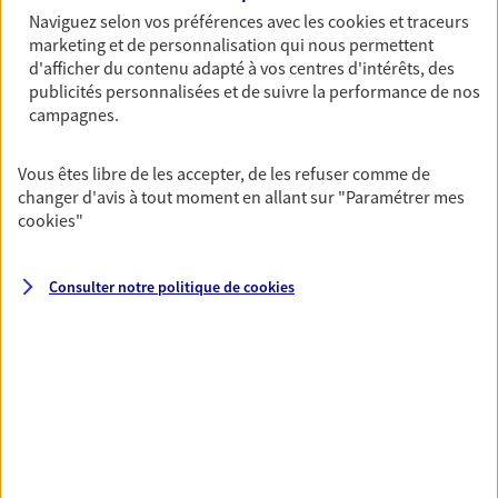
Naviguez selon vos préférences avec les
cookies et traceurs
06 82 76 32 35
marketing et de personnalisation qui nous permettent
d'afficher du contenu adapté à vos centres d'intérêts, des
NOUS CONTACTER
publicités personnalisées et de suivre la performance de nos
campagnes.
VOIR NOTRE SITE WEB
Vous êtes libre de les accepter, de les refuser comme de
changer d'avis à tout moment en allant sur
"Paramétrer mes
cookies
"
Fanny Piolat
Consulter notre politique de
cookies
Conseiller AXA Epargne et Protection
01750 Replonges
06 76 65 82 63
NOUS CONTACTER