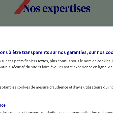
Nos expertises
social et patrimonial
Protéger votr
votre vie pri
s à être transparents sur nos garanties, sur nos
coo
stratégie, il est nécessaire
Nous sommes à votre
c, nous vous accompagnons pour
solutions assurantiel
sur ces petits fichiers textes, plus connus sous le nom de
cookies
.
votre situation. Une analyse
activité, mais aussi l
tir la sécurité du site et faire évoluer votre expérience en ligne, da
s conseils cohérents avec vos
interlocuteur pour t
ceptant les
cookies
de mesure d’audience et d’avis utilisateurs qui n
nce
c les
cookies et traceurs
marketing et de personnalisation qui nous