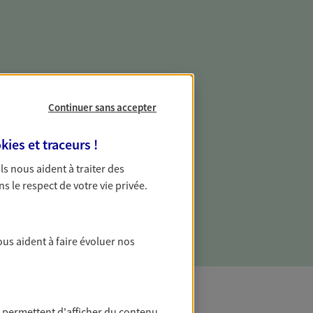
e vie professionnelle et
Continuer sans accepter
vée
kies et traceurs
!
 écoute pour vous proposer des
les couvrant les risques liés à votre
 Ils nous aident à traiter des
es risques liés à votre vie privée. Un seul
ns le respect de votre vie privée.
ous vos besoins, ça change tout.
ous aident à faire évoluer nos
 permettent d'afficher du contenu