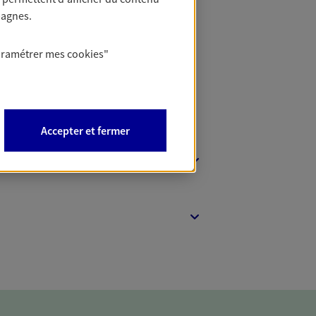
t Protection
pagnes.
aramétrer mes
cookies
"
Accepter et fermer