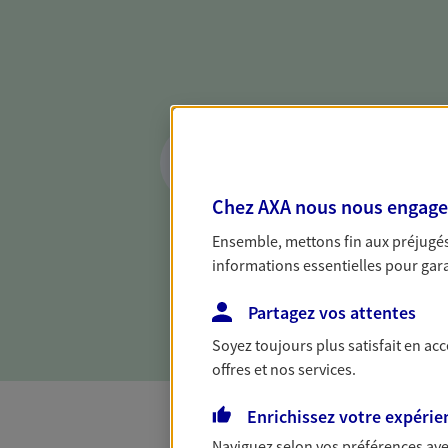
Réaliser un bilan 
de votre situation
Chez AXA nous nous engageon
Parce qu'avant de définir une 
d'établir un bon diagnosti
Ensemble, mettons fin aux préjugés 
dresser un bilan complet de 
informations essentielles pour garan
solide pour vous formuler de
besoins.
Partagez vos attentes
Soyez toujours plus satisfait en ac
offres et nos services.
Enrichissez votre expérie
Naviguez selon vos préférences ave