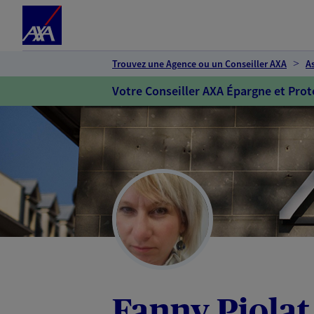
Espace client
Accéder au contenu principal
Accéder au pied de page
Trouvez une Agence ou un Conseiller AXA
A
Votre Conseiller AXA Épargne et Prot
Fanny Piolat