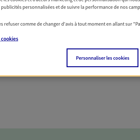
solutions AXA Épargne e
es publicités personnalisées et de suivre la performance de nos cam
 les refuser comme de changer d'avis à tout moment en allant sur
"P
e
cookies
PARTICULIERS
PROFESSIONNELS
Personnaliser les cookies