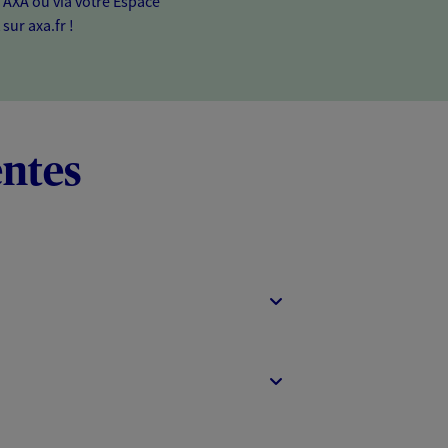
n AXA ou via votre Espace
 sur axa.fr !
entes