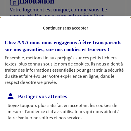
Habitation
Votre logement est unique, comme vous. Le
contrat Ma Maison assure votre sérénité en
protégeant ce qui vous tient à coeur.
Continuer sans accepter
Découvrir l'offre Habitation
Chez AXA nous nous engageons à être transparents
OBTENIR UN TARIF EN LIGNE
sur nos garanties, sur nos
cookies et traceurs
!
Ensemble, mettons fin aux préjugés sur ces petits fichiers
textes, plus connus sous le nom de
cookies
. Ils nous aident à
Garantie Accidents de la Vie
traiter des informations essentielles pour garantir la sécurité
Bricoleuse, féru de jardinage, pâtissier en herbe
du site et faire évoluer votre expérience en ligne, dans le
ou grande lectrice… personne n'est à l'abri d'un
respect de votre vie privée.
accident du quotidien. Avec Ma Protection
Accident, protégez votre qualité de vie et vos
Partagez vos attentes
revenus.
Soyez toujours plus satisfait en acceptant les
cookies
de
mesure d’audience et d’avis utilisateurs qui nous aident à
Découvrir l'offre Garantie Accidents de la Vie
faire évoluer nos offres et nos services.
OBTENIR UN TARIF EN LIGNE