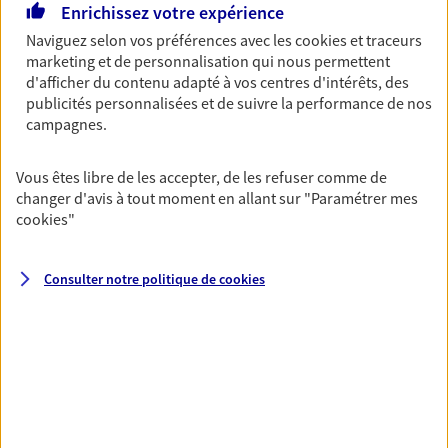
Enrichissez votre expérience
Naviguez selon vos préférences avec les
cookies et traceurs
Multirisque Entreprise
marketing et de personnalisation qui nous permettent
Gagnez en simplicité et en sérénité avec votre
d'afficher du contenu adapté à vos centres d'intérêts, des
assurance multirisque entreprise. Un contrat
publicités personnalisées et de suivre la performance de nos
unique pour protéger vos locaux, matériels pro,
campagnes.
équipements et stocks… sans oublier votre
responsabilité civile.
Vous êtes libre de les accepter, de les refuser comme de
changer d'avis à tout moment en allant sur
"Paramétrer mes
Découvrir l'offre Multirisque Entreprise
cookies
"
DEMANDER UN DEVIS
Consulter notre politique de
cookies
VOIR TOUTES NOS OFFRES