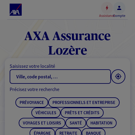
Espace
client
Assistance
Compte
Accéder
au
contenu
AXA Assurance
principal
Accéder
Lozère
au
pied
Saisissez votre localité
de
page
Précisez votre recherche
PRÉVOYANCE
PROFESSIONNELS ET ENTREPRISE
VÉHICULES
PRÊTS ET CRÉDITS
VOYAGES ET LOISIRS
SANTÉ
HABITATION
ÉPARGNE
RETRAITE
BANQUE