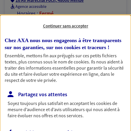
16 Av Marechal Foch, 48000 Mende
Agence accessible
Horaires :
Fermé
Ouvre le 10 août à 09:00
Continuer sans accepter
04 66 65 01 71
Chez AXA nous nous engageons à être transparents
sur nos garanties, sur nos
cookies et traceurs
!
NOUS CONTACTER
Ensemble, mettons fin aux préjugés sur ces petits fichiers
textes, plus connus sous le nom de
cookies
. Ils nous aident à
PRENDRE RENDEZ-VOUS
traiter des informations essentielles pour garantir la sécurité
du site et faire évoluer votre expérience en ligne, dans le
VOIR NOTRE SITE WEB
respect de votre vie privée.
N° Orias * (orias.fr) : EIRL BEAUMEVIEILLE MATHIEU (19007576);
Partagez vos attentes
EIRL HENRI PODEVIGNE (21005199)
Soyez toujours plus satisfait en acceptant les
cookies
de
mesure d’audience et d’avis utilisateurs qui nous aident à
faire évoluer nos offres et nos services.
BEAUMEVIEILLE