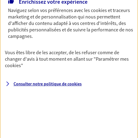
Enrichissez votre expérience
PODEVIGNE
Naviguez selon vos préférences avec les
cookies et traceurs
Agents Généraux d'assurance exclusif AXA
marketing et de personnalisation qui nous permettent
France
d'afficher du contenu adapté à vos centres d'intérêts, des
20 Bd De Chambrun, 48100 Marvejols
publicités personnalisées et de suivre la performance de nos
Agence accessible
campagnes.
Horaires :
Fermé
Ouvre le 10 août à 08:30
Vous êtes libre de les accepter, de les refuser comme de
changer d'avis à tout moment en allant sur
"Paramétrer mes
cookies
"
04 66 31 51 39
NOUS CONTACTER
Consulter notre politique de
cookies
PRENDRE RENDEZ-VOUS
VOIR NOTRE SITE WEB
N° Orias * (orias.fr) : EIRL BEAUMEVIEILLE MATHIEU (19007576);
EIRL HENRI PODEVIGNE (21005199)