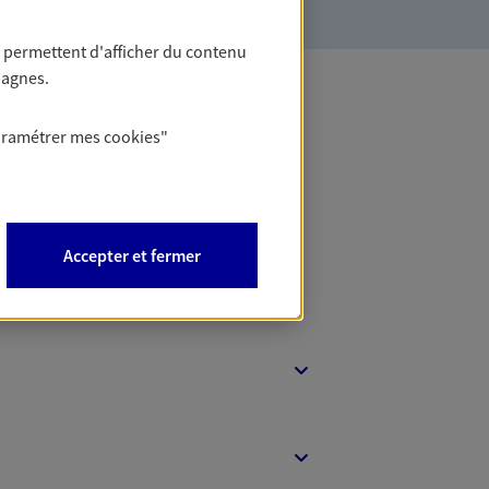
 permettent d'afficher du contenu
pagnes.
 Banque
aramétrer mes
cookies
"
Accepter et fermer