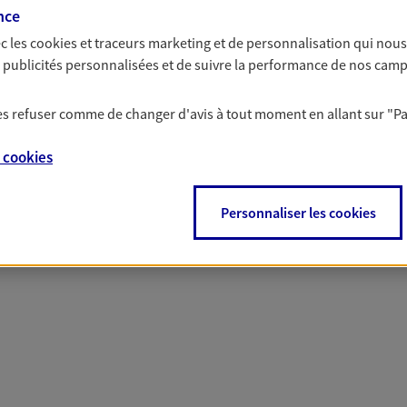
nce
c les
cookies et traceurs
marketing et de personnalisation qui nous
es publicités personnalisées et de suivre la performance de nos cam
 nos offres Assurance &
 les refuser comme de changer d'avis à tout moment en allant sur
"P
e
cookies
Personnaliser les cookies
PARTICULIERS
PRO & ENTREPRISES