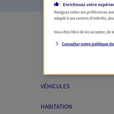
Enrichissez votre expérie
Naviguez selon vos préférences ave
adapté à vos centres d'intérêts, d
Toutes
Vous êtes libre de les accepter, de
Consulter notre politique d
VÉHICULES
HABITATION