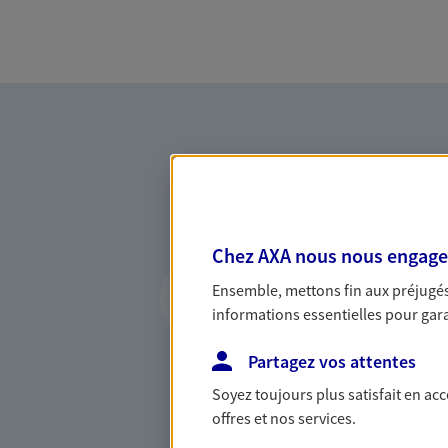
Chez AXA nous nous engageon
Vous accompagner 
Ensemble, mettons fin aux préjugés 
confiance
informations essentielles pour garan
Vous accompagner dans vos p
Partagez vos attentes
votre vie, c'est ainsi que no
la confiance et la proximité.
Soyez toujours plus satisfait en ac
connaître que nous proposon
offres et nos services.