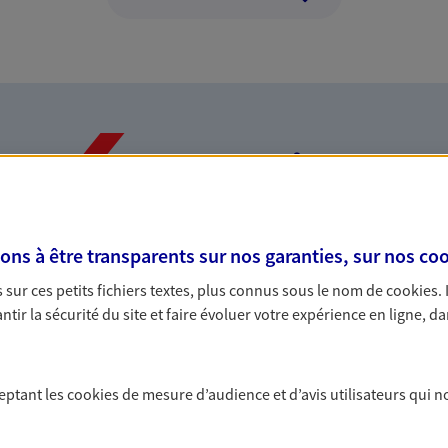
Nos expertises
s à être transparents sur nos garanties, sur nos
coo
dans la durée et la
Accompagner l
sur ces petits fichiers textes, plus connus sous le nom de
cookies
.
entreprises
tir la sécurité du site et faire évoluer votre expérience en ligne, da
rojets de vie tout au long de
Comme vous, nous s
us concevons notre métier : dans
bâtissons ensemble 
 C'est en apprenant à vous
votre activité, vos c
ceptant les
cookies
de mesure d’audience et d’avis utilisateurs qui n
s de meilleures solutions.
votre famille.