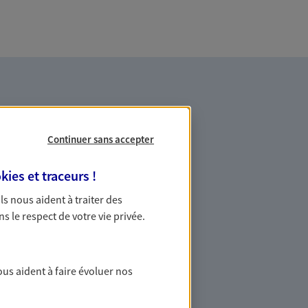
Continuer sans accepter
kies et traceurs
!
es professionnels et les
 Ils nous aident à traiter des
ns le respect de votre vie privée.
ommes des indépendants. Nous
des solutions cohérentes pour protéger
ollaborateurs... mais aussi vous-même et
ous aident à faire évoluer nos