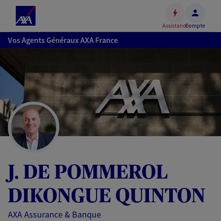
Espace
client
Assistance
Compte
Accéder
Vos Agents Généraux AXA France
au
contenu
principal
Accéder
au
pied
de
page
J. DE POMMEROL
DIKONGUE QUINTON
AXA Assurance & Banque