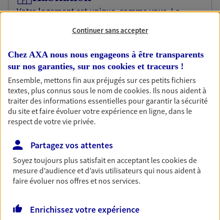
Votre logement est unique, comme vous. Le
contrat Ma Maison assure votre sérénité en
Continuer sans accepter
protégeant ce qui vous tient à coeur.
Découvrir l'offre Habitation
Chez AXA nous nous engageons à être transparents
sur nos garanties, sur nos
cookies et traceurs
!
OBTENIR UN TARIF EN LIGNE
Ensemble, mettons fin aux préjugés sur ces petits fichiers
textes, plus connus sous le nom de
cookies
. Ils nous aident à
traiter des informations essentielles pour garantir la sécurité
Garantie Accidents de la Vie
du site et faire évoluer votre expérience en ligne, dans le
respect de votre vie privée.
Bricoleuse, féru de jardinage, pâtissier en herbe
ou grande lectrice… personne n'est à l'abri d'un
accident du quotidien. Avec Ma Protection
Partagez vos attentes
Accident, protégez votre qualité de vie et vos
Soyez toujours plus satisfait en acceptant les
cookies
de
revenus.
mesure d’audience et d’avis utilisateurs qui nous aident à
faire évoluer nos offres et nos services.
Découvrir l'offre Garantie Accidents de la Vie
OBTENIR UN TARIF EN LIGNE
Enrichissez votre expérience