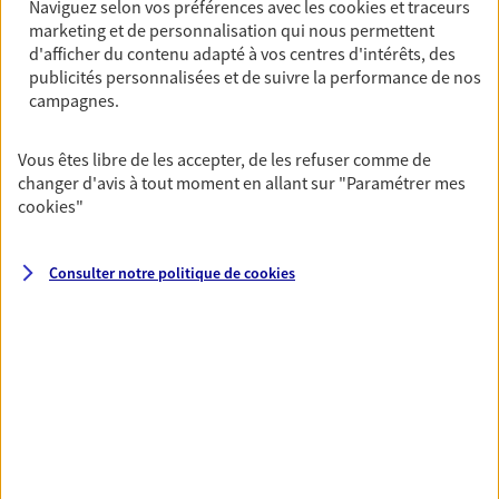
Naviguez selon vos préférences avec les
cookies et traceurs
marketing et de personnalisation qui nous permettent
Multirisque Entreprise
d'afficher du contenu adapté à vos centres d'intérêts, des
Gagnez en simplicité et en sérénité avec votre
publicités personnalisées et de suivre la performance de nos
assurance multirisque entreprise. Un contrat
campagnes.
unique pour protéger vos locaux, matériels pro,
équipements et stocks… sans oublier votre
Vous êtes libre de les accepter, de les refuser comme de
responsabilité civile.
changer d'avis à tout moment en allant sur
"Paramétrer mes
cookies
"
Découvrir l'offre Multirisque Entreprise
DEMANDER UN DEVIS
Consulter notre politique de
cookies
VOIR TOUTES NOS OFFRES