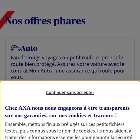
Nos offres phares
Auto
Fan de longs voyages ou petit rouleur, prenez la
route bien protégé. Assurez votre voiture avec le
contrat Mon Auto : une assurance qui roule pour
vous.
Découvrir l'offre Auto
Continuer sans accepter
OBTENIR UN TARIF EN LIGNE
Chez AXA nous nous engageons à être transparents
sur nos garanties, sur nos
cookies et traceurs
!
Ensemble, mettons fin aux préjugés sur ces petits fichiers
Habitation
textes, plus connus sous le nom de
cookies
. Ils nous aident à
Votre logement est unique, comme vous. Le
traiter des informations essentielles pour garantir la sécurité