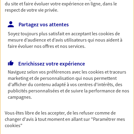
contrat Ma Maison assure votre sérénité en
du site et faire évoluer votre expérience en ligne, dans le
protégeant ce qui vous tient à coeur.
respect de votre vie privée.
Découvrir l'offre Habitation
Partagez vos attentes
OBTENIR UN TARIF EN LIGNE
Soyez toujours plus satisfait en acceptant les
cookies
de
mesure d’audience et d’avis utilisateurs qui nous aident à
faire évoluer nos offres et nos services.
Garantie Accidents de la Vie
Bricoleuse, féru de jardinage, pâtissier en herbe
Enrichissez votre expérience
ou grande lectrice… personne n'est à l'abri d'un
Naviguez selon vos préférences avec les
cookies et traceurs
accident du quotidien. Avec Ma Protection
marketing et de personnalisation qui nous permettent
Accident, protégez votre qualité de vie et vos
d'afficher du contenu adapté à vos centres d'intérêts, des
revenus.
publicités personnalisées et de suivre la performance de nos
campagnes.
Découvrir l'offre Garantie Accidents de la Vie
OBTENIR UN TARIF EN LIGNE
Vous êtes libre de les accepter, de les refuser comme de
changer d'avis à tout moment en allant sur
"Paramétrer mes
cookies
"