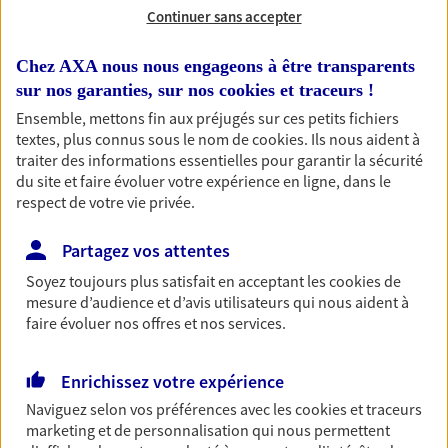
Continuer sans accepter
Découvrir l'offre Habitation
Chez AXA nous nous engageons à être transparents
OBTENIR UN TARIF EN LIGNE
sur nos garanties, sur nos
cookies et traceurs
!
Ensemble, mettons fin aux préjugés sur ces petits fichiers
textes, plus connus sous le nom de
cookies
. Ils nous aident à
Garantie Accidents de la Vie
traiter des informations essentielles pour garantir la sécurité
Bricoleuse, féru de jardinage, pâtissier en herbe
du site et faire évoluer votre expérience en ligne, dans le
ou grande lectrice… personne n'est à l'abri d'un
respect de votre vie privée.
accident du quotidien. Avec Ma Protection
Accident, protégez votre qualité de vie et vos
Partagez vos attentes
revenus.
Soyez toujours plus satisfait en acceptant les
cookies
de
Découvrir l'offre Garantie Accidents de la Vie
mesure d’audience et d’avis utilisateurs qui nous aident à
faire évoluer nos offres et nos services.
OBTENIR UN TARIF EN LIGNE
Enrichissez votre expérience
Naviguez selon vos préférences avec les
cookies et traceurs
Multirisque Entreprise
marketing et de personnalisation qui nous permettent
Gagnez en simplicité et en sérénité avec votre