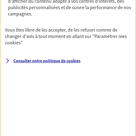
d'afficher du contenu adapté à vos centres d'intérêts, des
assurance multirisque entreprise. Un contrat
publicités personnalisées et de suivre la performance de nos
unique pour protéger vos locaux, matériels pro,
campagnes.
équipements et stocks… sans oublier votre
responsabilité civile.
Vous êtes libre de les accepter, de les refuser comme de
Découvrir l'offre Multirisque Entreprise
changer d'avis à tout moment en allant sur
"Paramétrer mes
cookies
"
DEMANDER UN DEVIS
Consulter notre politique de
cookies
VOIR TOUTES NOS OFFRES
Nos expertises