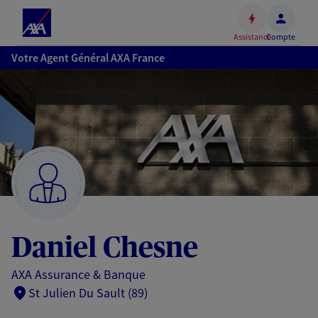
Espace
client
Assistance
Compte
Accéder
Votre Agent Général AXA France
au
contenu
principal
Accéder
au
pied
de
page
Daniel Chesne
AXA Assurance & Banque
St Julien Du Sault (89)