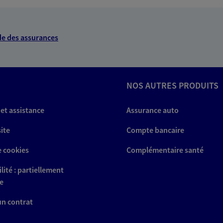
A Epargne et Protection
e des assurances
NOUS CONTACTER
NOS AUTRES PRODUITS
ITE WEB
 et assistance
Assurance auto
site
Compte bancaire
e cookies
Complémentaire santé
Protection
lité : partiellement
e
 un contrat
NOUS CONTACTER