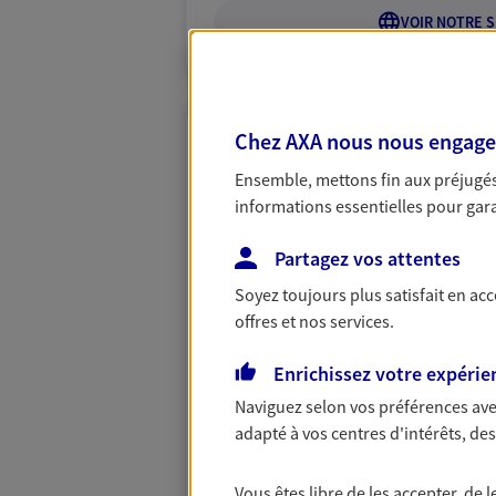
VOIR NOTRE S
Chez AXA nous nous engageon
Hebert Et Bonn
Ensemble, mettons fin aux préjugés 
Agents Généraux d'assuran
informations essentielles pour garan
21 Av Charles De Gaulle, 89000 Au
Agence accessible
Partagez vos attentes
Horaires :
Ouvert
Soyez toujours plus satisfait en ac
de 09:00 à 12:30
puis de 13:30 à 18
offres et nos services.
03 86 46 11 11
Enrichissez votre expérie
Naviguez selon vos préférences ave
VOIR NOTRE S
adapté à vos centres d'intérêts, d
N° Orias * (orias.fr) : EIRL XAVIER HEBERT (
BONNINGUES (14005868)
Vous êtes libre de les accepter, de