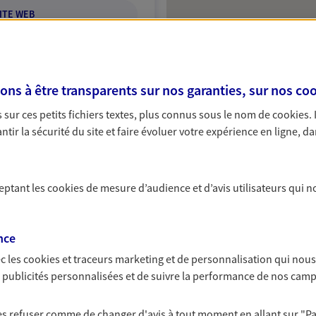
ITE WEB
s à être transparents sur nos garanties, sur nos
coo
ingues
sur ces petits fichiers textes, plus connus sous le nom de
cookies
.
ce exclusif AXA France
tir la sécurité du site et faire évoluer votre expérience en ligne, da
xerre
ceptant les
cookies
de mesure d’audience et d’avis utilisateurs qui n
:00
NOUS CONTACTER
nce
c les
cookies et traceurs
marketing et de personnalisation qui nous
ITE WEB
es publicités personnalisées et de suivre la performance de nos cam
12064924); EIRL LOUIS
 les refuser comme de changer d'avis à tout moment en allant sur
"P