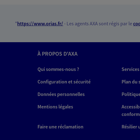
Patrick Lievin
Mandataire d'Assurance AX
*
https://www.orias.fr/
- Les agents AXA sont régis par le
cod
89000 Auxerre
06 65 09 38 66
À PROPOS D'AXA
VOIR NOTRE S
Qui sommes-nous ?
Services
N° Orias * (orias.fr) : 22006586
Configuration et sécurité
Plan du 
Données personnelles
Politiqu
Jamal Hamidy
Mentions légales
Conseiller AXA Epargne et 
Accessibi
conform
89000 Auxerre
Faire une réclamation
Résilier
06 45 34 93 51