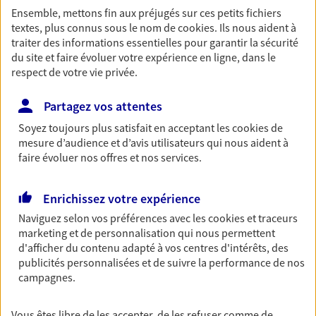
Ouvre demain à 09:00
Ensemble, mettons fin aux préjugés sur ces petits fichiers
textes, plus connus sous le nom de
cookies
. Ils nous aident à
traiter des informations essentielles pour garantir la sécurité
03 79 08 01 44
du site et faire évoluer votre expérience en ligne, dans le
respect de votre vie privée.
NOUS CONTACTER
Partagez vos attentes
PRENDRE RENDEZ-VOUS
Soyez toujours plus satisfait en acceptant les
cookies
de
mesure d’audience et d’avis utilisateurs qui nous aident à
VOIR NOTRE SITE WEB
faire évoluer nos offres et nos services.
N° Orias * (orias.fr) : 07012666
Enrichissez votre expérience
Naviguez selon vos préférences avec les
cookies et traceurs
marketing et de personnalisation qui nous permettent
Cyrille Ducet
d'afficher du contenu adapté à vos centres d'intérêts, des
publicités personnalisées et de suivre la performance de nos
Agent Général d'assurance exclusif AXA
campagnes.
France
8 9 Rue Nicolas Caristie Bp 87, 89203 Avallon Cedex
Vous êtes libre de les accepter, de les refuser comme de