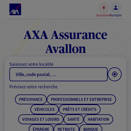
Espace
client
Assistance
Compte
Accéder
au
contenu
AXA Assurance
principal
Accéder
Avallon
au
pied
Saisissez votre localité
de
page
Précisez votre recherche
PRÉVOYANCE
PROFESSIONNELS ET ENTREPRISE
VÉHICULES
PRÊTS ET CRÉDITS
VOYAGES ET LOISIRS
SANTÉ
HABITATION
ÉPARGNE
RETRAITE
BANQUE