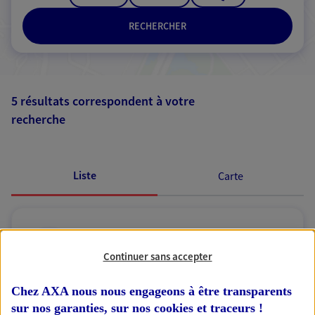
RECHERCHER
5 résultats correspondent à votre
recherche
Passer les
résultats
Liste
Carte
Marc Chaumard
Continuer sans accepter
Agent Général d'assurance exclusif AXA
France
Chez AXA nous nous engageons à être transparents
4 Place Vauban, 89200 Avallon
sur nos garanties, sur nos
cookies et traceurs
!
Horaires :
Fermé