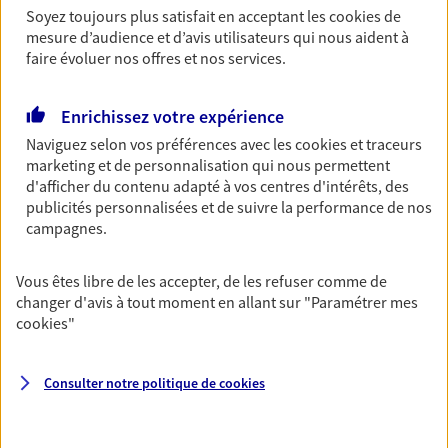
Découvrir l'offre Garantie Accidents de la Vie
Soyez toujours plus satisfait en acceptant les
cookies
de
mesure d’audience et d’avis utilisateurs qui nous aident à
OBTENIR UN TARIF EN LIGNE
faire évoluer nos offres et nos services.
Enrichissez votre expérience
Multirisque Entreprise
Naviguez selon vos préférences avec les
cookies et traceurs
Gagnez en simplicité et en sérénité avec votre
marketing et de personnalisation qui nous permettent
assurance multirisque entreprise. Un contrat
d'afficher du contenu adapté à vos centres d'intérêts, des
unique pour protéger vos locaux, matériels pro,
publicités personnalisées et de suivre la performance de nos
équipements et stocks… sans oublier votre
campagnes.
responsabilité civile.
Découvrir l'offre Multirisque Entreprise
Vous êtes libre de les accepter, de les refuser comme de
changer d'avis à tout moment en allant sur
"Paramétrer mes
DEMANDER UN DEVIS
cookies
"
Consulter notre politique de
cookies
VOIR TOUTES NOS OFFRES