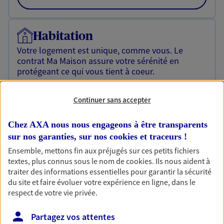
Habitation
Votre logement est unique, comme vous. Le
contrat Ma Maison assure votre sérénité en
protégeant ce qui vous tient à coeur.
Découvrir l'offre Habitation
Continuer sans accepter
OBTENIR UN TARIF EN LIGNE
Chez AXA nous nous engageons à être transparents
sur nos garanties, sur nos
cookies et traceurs
!
Garantie Accidents de la Vie
Ensemble, mettons fin aux préjugés sur ces petits fichiers
textes, plus connus sous le nom de
cookies
. Ils nous aident à
Bricoleuse, féru de jardinage, pâtissier en herbe
traiter des informations essentielles pour garantir la sécurité
ou grande lectrice… personne n'est à l'abri d'un
du site et faire évoluer votre expérience en ligne, dans le
accident du quotidien. Avec Ma Protection
respect de votre vie privée.
Accident, protégez votre qualité de vie et vos
revenus.
Partagez vos attentes