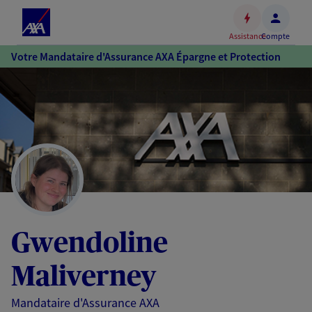
Espace
client
Assistance
Compte
Accéder
Votre Mandataire d'Assurance AXA Épargne et Protection
au
contenu
principal
Accéder
au
pied
de
page
Gwendoline
Maliverney
Mandataire d'Assurance AXA