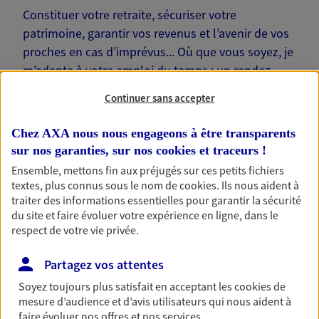
Constituer votre retraite, sécuriser votre
patrimoine, garantir vos revenus et l’avenir de vos
proches en cas d’imprévus... Où que vous soyez, je
m’adapte à votre emploi du temps : un rendez-
vous physique à votre domicile ou sur votre lieu de
Continuer sans accepter
travail… Je suis là pour échanger avec vous !
Chez AXA nous nous engageons à être transparents
sur nos garanties, sur nos
cookies et traceurs
!
Ensemble, mettons fin aux préjugés sur ces petits fichiers
textes, plus connus sous le nom de
cookies
. Ils nous aident à
Nos offres phares
traiter des informations essentielles pour garantir la sécurité
du site et faire évoluer votre expérience en ligne, dans le
respect de votre vie privée.
Épargne
Partagez vos attentes
Réalisez vos projets grâce à votre épargne : achat
Soyez toujours plus satisfait en acceptant les
cookies
de
immobilier, études des enfants ou voyage autour
mesure d’audience et d’avis utilisateurs qui nous aident à
du monde… Épargnez à votre rythme et
faire évoluer nos offres et nos services.