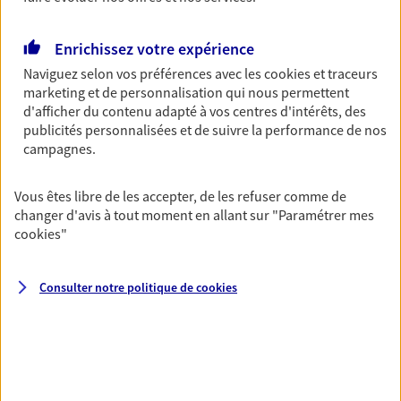
simplement, selon votre profil.
Enrichissez votre expérience
Retraite
Naviguez selon vos préférences avec les
cookies et traceurs
Préparez sereinement ce nouveau chapitre de
marketing et de personnalisation qui nous permettent
votre vie avec les conseils d'un expert. Découvrez
d'afficher du contenu adapté à vos centres d'intérêts, des
notre solution PER (Plan Epargne Retraite)
publicités personnalisées et de suivre la performance de nos
spécialement conçue pour la retraite.
campagnes.
Vous êtes libre de les accepter, de les refuser comme de
Santé
changer d'avis à tout moment en allant sur
"Paramétrer mes
Couvrez vos dépenses de santé ainsi que celles de
cookies
"
votre famille avec la complémentaire santé qui
vous ressemble.
Consulter notre politique de
cookies
Prévoyance
Pour un avenir serein, assurez-vous avec notre
contrat prévoyance. Préservez vos proches en cas
d'accident ou de maladie en optant pour les