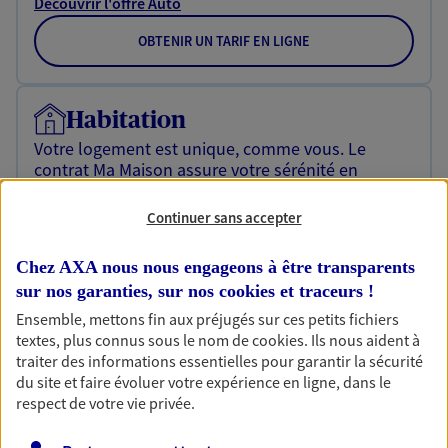
Découvrir l'offre Auto
OBTENIR UN TARIF EN LIGNE
Habitation
Votre logement est unique, comme vous. Le
contrat Ma Maison assure votre sérénité en
protégeant ce qui vous tient à coeur.
Continuer sans accepter
Découvrir l'offre Habitation
Chez AXA nous nous engageons à être transparents
OBTENIR UN TARIF EN LIGNE
sur nos garanties, sur nos
cookies et traceurs
!
Ensemble, mettons fin aux préjugés sur ces petits fichiers
textes, plus connus sous le nom de
cookies
. Ils nous aident à
Garantie Accidents de la Vie
traiter des informations essentielles pour garantir la sécurité
Bricoleuse, féru de jardinage, pâtissier en herbe
du site et faire évoluer votre expérience en ligne, dans le
ou grande lectrice… personne n'est à l'abri d'un
respect de votre vie privée.
accident du quotidien. Avec Ma Protection
Accident, protégez votre qualité de vie et vos