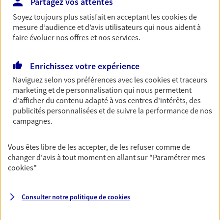
Partagez vos attentes
revenus.
Soyez toujours plus satisfait en acceptant les
cookies
de
Découvrir l'offre Garantie Accidents de la Vie
mesure d’audience et d’avis utilisateurs qui nous aident à
faire évoluer nos offres et nos services.
OBTENIR UN TARIF EN LIGNE
Enrichissez votre expérience
Naviguez selon vos préférences avec les
cookies et traceurs
Multirisque Entreprise
marketing et de personnalisation qui nous permettent
Gagnez en simplicité et en sérénité avec votre
d'afficher du contenu adapté à vos centres d'intérêts, des
assurance multirisque entreprise. Un contrat
publicités personnalisées et de suivre la performance de nos
unique pour protéger vos locaux, matériels pro,
campagnes.
équipements et stocks… sans oublier votre
responsabilité civile.
Vous êtes libre de les accepter, de les refuser comme de
Découvrir l'offre Multirisque Entreprise
changer d'avis à tout moment en allant sur
"Paramétrer mes
cookies
"
DEMANDER UN DEVIS
Consulter notre politique de
cookies
VOIR TOUTES NOS OFFRES