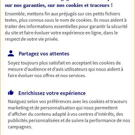
entreprises
sur nos garanties, sur nos
cookies et traceurs
!
Ensemble, mettons fin aux préjugés sur ces petits fichiers
Comme vous, nous sommes des indépendants. Nous
textes, plus connus sous le nom de
cookies
. Ils nous aident à
bâtissons ensemble des solutions cohérentes pour
traiter des informations essentielles pour garantir la sécurité
protéger votre activité, vos collaborateurs... mais aussi
du site et faire évoluer votre expérience en ligne, dans le
vous-même et votre famille.
respect de votre vie privée.
Partagez vos attentes
Accompagner vos projets de
Soyez toujours plus satisfait en acceptant les
cookies
de
vie
mesure d’audience et d’avis utilisateurs qui nous aident à
Achat immobilier, installation, départ à la retraite…
faire évoluer nos offres et nos services.
Autant de moments de vie qui nécessitent des solutions
d'assurance et d'épargne. Recevez un conseil d'expert
Enrichissez votre expérience
cohérent avec vos besoins
Naviguez selon vos préférences avec les
cookies et traceurs
marketing et de personnalisation qui nous permettent
Vous aider à constituer une
d'afficher du contenu adapté à vos centres d'intérêts, des
publicités personnalisées et de suivre la performance de nos
épargne
campagnes.
De nombreuses solutions s'offrent à vous pour faire