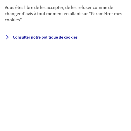
fructifier votre épargne. Laquelle correspond à vos
Vous êtes libre de les accepter, de les refuser comme de
objectifs ? Rien ne remplace les conseils d'un expert :
changer d'avis à tout moment en allant sur
"Paramétrer mes
Assurance vie, PER, Livret… Faisons le point ensemble !
cookies
"
Optimiser la gestion de votre
Consulter notre politique de
cookies
patrimoine
Gérez et optimisez votre patrimoine avec nos solutions
pour diversifier vos placements et protéger vos actifs.
Toutes nos solutions
Prévoyance & Patrimoine