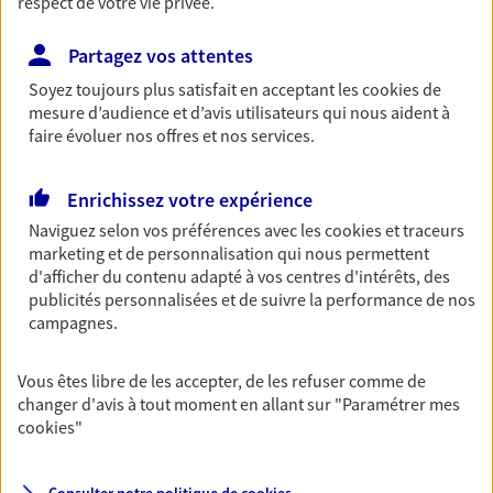
respect de votre vie privée.
06 16 86 37 46
Partagez vos attentes
Soyez toujours plus satisfait en acceptant les
cookies
de
NOUS CONTACTER
mesure d’audience et d’avis utilisateurs qui nous aident à
faire évoluer nos offres et nos services.
VOIR NOTRE SITE WEB
Enrichissez votre expérience
Naviguez selon vos préférences avec les
cookies et traceurs
marketing et de personnalisation qui nous permettent
d'afficher du contenu adapté à vos centres d'intérêts, des
Miyo Sisomphou
publicités personnalisées et de suivre la performance de nos
Conseiller AXA Epargne et Protection
campagnes.
38140 La Murette
Vous êtes libre de les accepter, de les refuser comme de
changer d'avis à tout moment en allant sur
"Paramétrer mes
06 87 65 11 84
cookies
"
NOUS CONTACTER
Consulter notre politique de
cookies