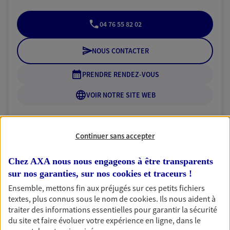
04 76 55 82 02
NOUS CONTACTER
PRENDRE RENDEZ-VOUS
VOIR NOTRE SITE WEB
N° Orias * (orias.fr) : EI QUETU STEPHANE (07026659); EI
BOURDARIAT PHILIPPE (07008924)
Continuer sans accepter
Chez AXA nous nous engageons à être transparents
sur nos garanties, sur nos
cookies et traceurs
!
Philippe Allizond
Ensemble, mettons fin aux préjugés sur ces petits fichiers
Conseiller AXA Epargne et Protection
textes, plus connus sous le nom de
cookies
. Ils nous aident à
traiter des informations essentielles pour garantir la sécurité
38140 Reaumont
du site et faire évoluer votre expérience en ligne, dans le