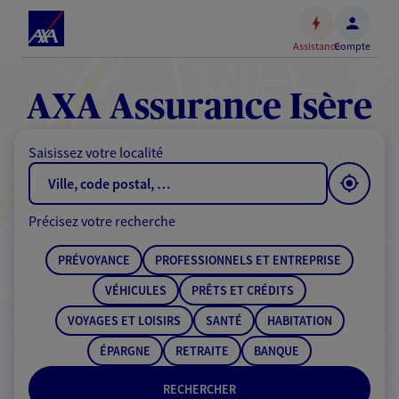
Espace
client
Assistance
Compte
Accéder
au
contenu
AXA Assurance Isère
principal
Accéder
Saisissez votre localité
au
pied
de
Précisez votre recherche
page
PRÉVOYANCE
PROFESSIONNELS ET ENTREPRISE
VÉHICULES
PRÊTS ET CRÉDITS
VOYAGES ET LOISIRS
SANTÉ
HABITATION
ÉPARGNE
RETRAITE
BANQUE
RECHERCHER