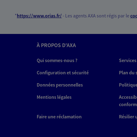
*
https://www.orias.fr/
- Les agents AXA sont régis par le
cod
À PROPOS D'AXA
Qui sommes-nous ?
Services
Configuration et sécurité
Plan du 
Données personnelles
Politiqu
Mentions légales
Accessibi
conform
Faire une réclamation
Résilier