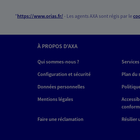
07 67 71 24 99
*
https://www.orias.fr/
- Les agents AXA sont régis par le
cod
VOIR NOTRE S
N° Orias * (orias.fr) : 20000663
À PROPOS D'AXA
Qui sommes-nous ?
Services
Configuration et sécurité
Plan du 
Données personnelles
Politiqu
Mentions légales
Accessibi
conform
Faire une réclamation
Résilier