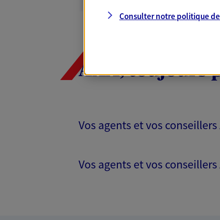
55 Av De Chartreuse, 38240 Meyla
Consulter notre politique d
Horaires :
Fermé
Ouvre demain à 09:00
06 37 19 88 58
AXA, toujours 
VOIR NOTRE S
N° Orias * (orias.fr) : 08041462
Vos agents et vos conseillers
Stephane Brun
Agent général d'assurance
Vos agents et vos conseillers
Patrimoine
45 Chemin Du Vieux Chene, 38240
Horaires :
Fermé
Ouvre demain à 08:00