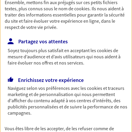
Ensemble, mettons fin aux préjugés sur ces petits fichiers
textes, plus connus sous le nom de
cookies
. Ils nous aident à
Accompagner vos projets de
traiter des informations essentielles pour garantir la sécurité
vie
du site et faire évoluer votre expérience en ligne, dans le
respect de votre vie privée.
Achat immobilier, installation, départ à la retraite…
Autant de moments de vie qui nécessitent des solutions
Partagez vos attentes
d'assurance et d'épargne. Recevez un conseil d'expert
cohérent avec vos besoins
Soyez toujours plus satisfait en acceptant les
cookies
de
mesure d’audience et d’avis utilisateurs qui nous aident à
faire évoluer nos offres et nos services.
Vous aider à constituer une
épargne
Enrichissez votre expérience
De nombreuses solutions s'offrent à vous pour faire
Naviguez selon vos préférences avec les
cookies et traceurs
fructifier votre épargne. Laquelle correspond à vos
marketing et de personnalisation qui nous permettent
objectifs ? Rien ne remplace les conseils d'un expert :
d'afficher du contenu adapté à vos centres d'intérêts, des
publicités personnalisées et de suivre la performance de nos
Assurance vie, PER, Livret… Faisons le point ensemble !
campagnes.
Vous protéger et protéger vos
Vous êtes libre de les accepter, de les refuser comme de