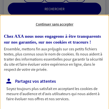
RECHERCHER
Continuer sans accepter
2 résultats correspondent à votre
Chez AXA nous nous engageons à être transparents
recherche
sur nos garanties, sur nos
cookies et traceurs
!
Passer les
Ensemble, mettons fin aux préjugés sur ces petits fichiers
résultats
textes, plus connus sous le nom de
cookies
. Ils nous aident à
traiter des informations essentielles pour garantir la sécurité
Liste
Carte
du site et faire évoluer votre expérience en ligne, dans le
respect de votre vie privée.
Partagez vos attentes
Mickael Dini
Soyez toujours plus satisfait en acceptant les
cookies
de
Agent Général d'assurance exclusif AXA
mesure d’audience et d’avis utilisateurs qui nous aident à
France
faire évoluer nos offres et nos services.
28 Rue De Belledonne, 38520 Le Bourg D'Oisans
Agence accessible