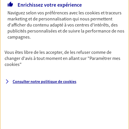
Horaires :
Fermé
Enrichissez votre expérience
Ouvre le 11 août à 09:00
Naviguez selon vos préférences avec les
cookies et traceurs
marketing et de personnalisation qui nous permettent
d'afficher du contenu adapté à vos centres d'intérêts, des
04 76 80 01 11
publicités personnalisées et de suivre la performance de nos
campagnes.
NOUS CONTACTER
Vous êtes libre de les accepter, de les refuser comme de
VOIR NOTRE SITE WEB
changer d'avis à tout moment en allant sur
"Paramétrer mes
cookies
"
N° Orias * (orias.fr) : 16005860
Consulter notre politique de
cookies
Antonin Sarret
Mandataire d'Assurance AXA Epargne et
Protection
38520 Le Bourg D Oisans