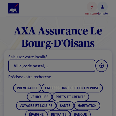
Espace
client
Assistance
Compte
Accéder
au
contenu
AXA Assurance Le
principal
Accéder
Bourg-D'Oisans
au
pied
Saisissez votre localité
de
page
Précisez votre recherche
PRÉVOYANCE
PROFESSIONNELS ET ENTREPRISE
VÉHICULES
PRÊTS ET CRÉDITS
VOYAGES ET LOISIRS
SANTÉ
HABITATION
ÉPARGNE
RETRAITE
BANQUE