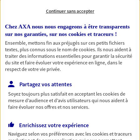
Continuer sans accepter
Habitation
Votre logement est unique, comme vous. Le
Chez AXA nous nous engageons à être transparents
contrat Ma Maison assure votre sérénité en
sur nos garanties, sur nos
cookies et traceurs
!
protégeant ce qui vous tient à coeur.
Ensemble, mettons fin aux préjugés sur ces petits fichiers
Découvrir l'offre Habitation
textes, plus connus sous le nom de
cookies
. Ils nous aident à
traiter des informations essentielles pour garantir la sécurité
OBTENIR UN TARIF EN LIGNE
du site et faire évoluer votre expérience en ligne, dans le
respect de votre vie privée.
Garantie Accidents de la Vie
Partagez vos attentes
Bricoleuse, féru de jardinage, pâtissier en herbe
Soyez toujours plus satisfait en acceptant les
cookies
de
ou grande lectrice… personne n'est à l'abri d'un
mesure d’audience et d’avis utilisateurs qui nous aident à
accident du quotidien. Avec Ma Protection
faire évoluer nos offres et nos services.
Accident, protégez votre qualité de vie et vos
revenus.
Enrichissez votre expérience
Découvrir l'offre Garantie Accidents de la Vie
Naviguez selon vos préférences avec les
cookies et traceurs