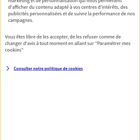
marketing et de personnalisation qui nous permettent
OBTENIR UN TARIF EN LIGNE
d'afficher du contenu adapté à vos centres d'intérêts, des
publicités personnalisées et de suivre la performance de nos
campagnes.
Multirisque Entreprise
Gagnez en simplicité et en sérénité avec votre
Vous êtes libre de les accepter, de les refuser comme de
assurance multirisque entreprise. Un contrat
changer d'avis à tout moment en allant sur
"Paramétrer mes
unique pour protéger vos locaux, matériels pro,
cookies
"
équipements et stocks… sans oublier votre
responsabilité civile.
Consulter notre politique de
cookies
Découvrir l'offre Multirisque Entreprise
DEMANDER UN DEVIS
VOIR TOUTES NOS OFFRES