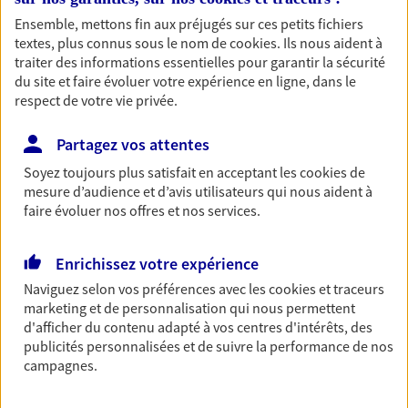
vous-même et votre famille.
Ensemble, mettons fin aux préjugés sur ces petits fichiers
textes, plus connus sous le nom de
cookies
. Ils nous aident à
traiter des informations essentielles pour garantir la sécurité
Accompagner vos projets de
du site et faire évoluer votre expérience en ligne, dans le
respect de votre vie privée.
vie
Achat immobilier, installation, départ à la retraite…
Partagez vos attentes
Autant de moments de vie qui nécessitent des solutions
Soyez toujours plus satisfait en acceptant les
cookies
de
d'assurance et d'épargne. Recevez un conseil d'expert
mesure d’audience et d’avis utilisateurs qui nous aident à
cohérent avec vos besoins
faire évoluer nos offres et nos services.
Vous aider à constituer une
Enrichissez votre expérience
épargne
Naviguez selon vos préférences avec les
cookies et traceurs
marketing et de personnalisation qui nous permettent
De nombreuses solutions s'offrent à vous pour faire
d'afficher du contenu adapté à vos centres d'intérêts, des
fructifier votre épargne. Laquelle correspond à vos
publicités personnalisées et de suivre la performance de nos
objectifs ? Rien ne remplace les conseils d'un expert :
campagnes.
Assurance vie, PER, Livret… Faisons le point ensemble !