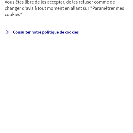
Vous êtes libre de les accepter, de les refuser comme de
changer d'avis à tout moment en allant sur
"Paramétrer mes
Préparer votre avenir
cookies
"
Anticipez les imprévus et sécurisez votre futur grâce à
nos différentes solutions. Nous vous accompagnons
Consulter notre politique de
cookies
dans vos projets de vie en privilégiant une relation de
confiance et de proximité.
Toutes nos solutions
Prévoyance & Patrimoine
PARTICULIERS
PRO & ENTREPRISES