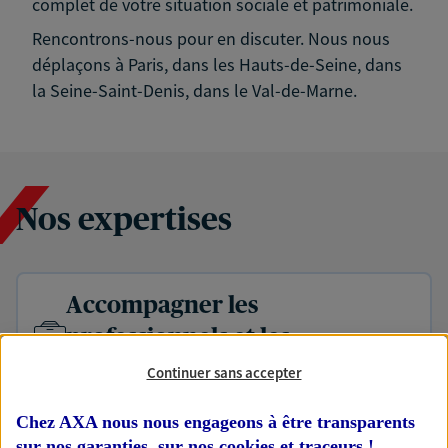
complet de votre situation sociale et patrimoniale.
Rencontrons-nous pour en discuter. Nous nous
déplaçons à Paris, dans les Hauts-de-Seine, dans
la Seine-Saint-Denis, dans le Val-de-Marne.
Nos expertises
Accompagner les
professionnels et les
entreprises
Continuer sans accepter
Comme vous, nous sommes des indépendants. Nous
Chez AXA nous nous engageons à être transparents
bâtissons ensemble des solutions cohérentes pour
sur nos garanties, sur nos
cookies et traceurs
!
protéger votre activité, vos collaborateurs... mais aussi