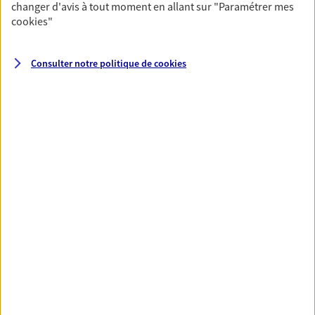
changer d'avis à tout moment en allant sur
"Paramétrer mes
nos différentes solutions. Nous vous accompagnons
cookies
"
dans vos projets de vie en privilégiant une relation de
confiance et de proximité.
Consulter notre politique de
cookies
Toutes nos solutions
Prévoyance & Patrimoine
PARTICULIERS
PRO & ENTREPRISES
SANTÉ ET PRÉVOYANCE