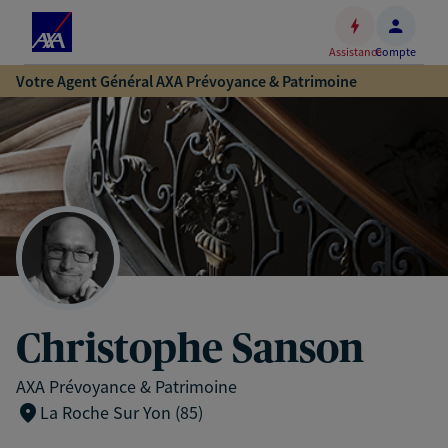
Espace
client
Assistance
Compte
Accéder
Votre Agent Général AXA Prévoyance & Patrimoine
au
contenu
principal
Accéder
au
pied
de
page
Christophe Sanson
AXA Prévoyance & Patrimoine
La Roche Sur Yon (85)