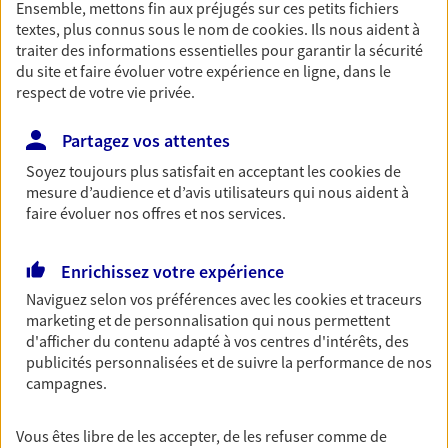
Ensemble, mettons fin aux préjugés sur ces petits fichiers
Accompagner vos projets de
textes, plus connus sous le nom de
cookies
. Ils nous aident à
vie
traiter des informations essentielles pour garantir la sécurité
du site et faire évoluer votre expérience en ligne, dans le
Achat immobilier, installation, départ à la retraite…
respect de votre vie privée.
Autant de moments de vie qui nécessitent des solutions
d'assurance et d'épargne. Recevez un conseil d'expert
Partagez vos attentes
cohérent avec vos besoins
Soyez toujours plus satisfait en acceptant les
cookies
de
mesure d’audience et d’avis utilisateurs qui nous aident à
Vous aider à constituer une
faire évoluer nos offres et nos services.
épargne
Enrichissez votre expérience
De nombreuses solutions s'offrent à vous pour faire
fructifier votre épargne. Laquelle correspond à vos
Naviguez selon vos préférences avec les
cookies et traceurs
marketing et de personnalisation qui nous permettent
objectifs ? Rien ne remplace les conseils d'un expert :
d'afficher du contenu adapté à vos centres d'intérêts, des
Assurance vie, PER, Livret… Faisons le point ensemble !
publicités personnalisées et de suivre la performance de nos
campagnes.
Préparer votre avenir
Vous êtes libre de les accepter, de les refuser comme de
Anticipez les imprévus et sécurisez votre futur grâce à