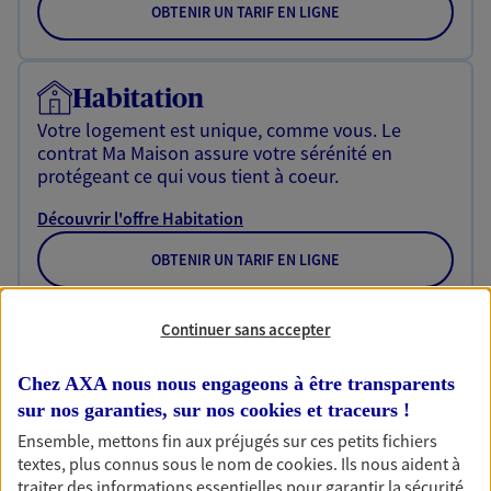
OBTENIR UN TARIF EN LIGNE
Habitation
Votre logement est unique, comme vous. Le
contrat Ma Maison assure votre sérénité en
protégeant ce qui vous tient à coeur.
Découvrir l'offre Habitation
OBTENIR UN TARIF EN LIGNE
Continuer sans accepter
Garantie Accidents de la Vie
Bricoleuse, féru de jardinage, pâtissier en herbe
Chez AXA nous nous engageons à être transparents
ou grande lectrice… personne n'est à l'abri d'un
sur nos garanties, sur nos
cookies et traceurs
!
accident du quotidien. Avec Ma Protection
Ensemble, mettons fin aux préjugés sur ces petits fichiers
Accident, protégez votre qualité de vie et vos
textes, plus connus sous le nom de
cookies
. Ils nous aident à
revenus.
traiter des informations essentielles pour garantir la sécurité