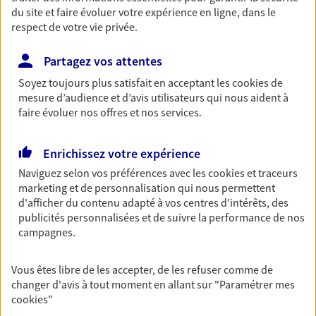
du site et faire évoluer votre expérience en ligne, dans le
Découvrir l'offre Garantie Accidents de la Vie
respect de votre vie privée.
OBTENIR UN TARIF EN LIGNE
Partagez vos attentes
Soyez toujours plus satisfait en acceptant les
cookies
de
Multirisque Entreprise
mesure d’audience et d’avis utilisateurs qui nous aident à
faire évoluer nos offres et nos services.
Gagnez en simplicité et en sérénité avec votre
assurance multirisque entreprise. Un contrat
unique pour protéger vos locaux, matériels pro,
Enrichissez votre expérience
équipements et stocks… sans oublier votre
Naviguez selon vos préférences avec les
cookies et traceurs
responsabilité civile.
marketing et de personnalisation qui nous permettent
Découvrir l'offre Multirisque Entreprise
d'afficher du contenu adapté à vos centres d'intérêts, des
publicités personnalisées et de suivre la performance de nos
DEMANDER UN DEVIS
campagnes.
Vous êtes libre de les accepter, de les refuser comme de
changer d'avis à tout moment en allant sur
"Paramétrer mes
VOIR TOUTES NOS OFFRES
cookies
"