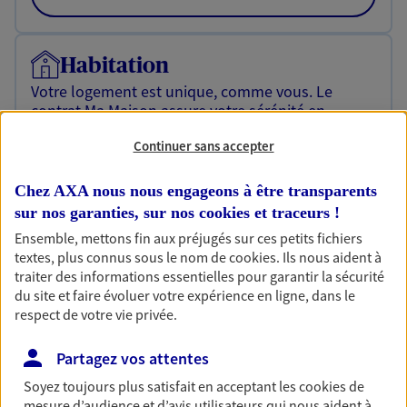
Habitation
Votre logement est unique, comme vous. Le
contrat Ma Maison assure votre sérénité en
protégeant ce qui vous tient à coeur.
Continuer sans accepter
Découvrir l'offre Habitation
Chez AXA nous nous engageons à être transparents
OBTENIR UN TARIF EN LIGNE
sur nos garanties, sur nos
cookies et traceurs
!
Ensemble, mettons fin aux préjugés sur ces petits fichiers
textes, plus connus sous le nom de
cookies
. Ils nous aident à
Garantie Accidents de la Vie
traiter des informations essentielles pour garantir la sécurité
Bricoleuse, féru de jardinage, pâtissier en herbe
du site et faire évoluer votre expérience en ligne, dans le
ou grande lectrice… personne n'est à l'abri d'un
respect de votre vie privée.
accident du quotidien. Avec Ma Protection
Accident, protégez votre qualité de vie et vos
Partagez vos attentes
revenus.
Soyez toujours plus satisfait en acceptant les
cookies
de
mesure d’audience et d’avis utilisateurs qui nous aident à