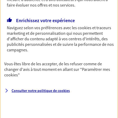
Découvrir l'offre Garantie Accidents de la Vie
faire évoluer nos offres et nos services.
OBTENIR UN TARIF EN LIGNE
Enrichissez votre expérience
Naviguez selon vos préférences avec les
cookies et traceurs
Multirisque Entreprise
marketing et de personnalisation qui nous permettent
Gagnez en simplicité et en sérénité avec votre
d'afficher du contenu adapté à vos centres d'intérêts, des
assurance multirisque entreprise. Un contrat
publicités personnalisées et de suivre la performance de nos
unique pour protéger vos locaux, matériels pro,
campagnes.
équipements et stocks… sans oublier votre
responsabilité civile.
Vous êtes libre de les accepter, de les refuser comme de
changer d'avis à tout moment en allant sur
"Paramétrer mes
Découvrir l'offre Multirisque Entreprise
cookies
"
DEMANDER UN DEVIS
Consulter notre politique de
cookies
VOIR TOUTES NOS OFFRES