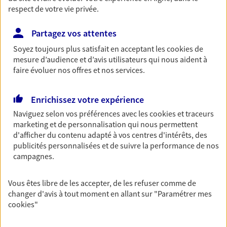
respect de votre vie privée.
Marc Mora
Partagez vos attentes
Mandataire d'Assurance AXA Epargne et
Soyez toujours plus satisfait en acceptant les
cookies
de
Protection
mesure d’audience et d’avis utilisateurs qui nous aident à
83390 Pierrefeu Du Var
faire évoluer nos offres et nos services.
06 12 01 05 49
Enrichissez votre expérience
Naviguez selon vos préférences avec les
cookies et traceurs
NOUS CONTACTER
marketing et de personnalisation qui nous permettent
d'afficher du contenu adapté à vos centres d'intérêts, des
publicités personnalisées et de suivre la performance de nos
VOIR NOTRE SITE WEB
campagnes.
N° Orias * (orias.fr) : 19007621
Vous êtes libre de les accepter, de les refuser comme de
changer d'avis à tout moment en allant sur
"Paramétrer mes
cookies
"
Alain Bressan