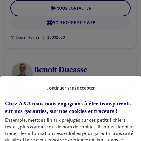
NOUS CONTACTER
VOIR NOTRE SITE WEB
N° Orias * (orias.fr) : 26002500
Benoit Ducasse
Conseiller AXA Epargne et Protection
Continuer sans accepter
83390 Puget Ville
Chez AXA nous nous engageons à être transparents
NOUS CONTACTER
sur nos garanties, sur nos
cookies et traceurs
!
Ensemble, mettons fin aux préjugés sur ces petits fichiers
VOIR NOTRE SITE WEB
textes, plus connus sous le nom de
cookies
. Ils nous aident à
traiter des informations essentielles pour garantir la sécurité
du site et faire évoluer votre expérience en ligne, dans le