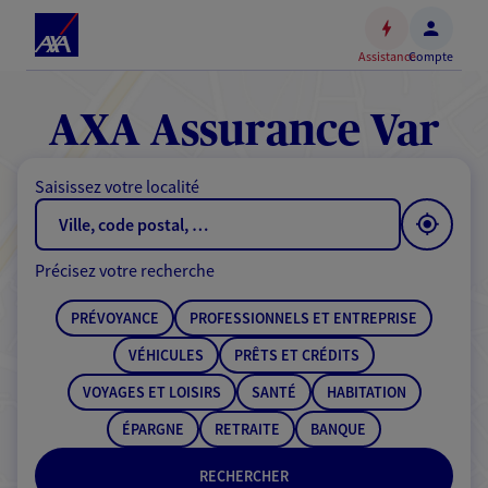
Espace
client
Assistance
Compte
Accéder
au
contenu
AXA Assurance Var
principal
Accéder
Saisissez votre localité
au
pied
de
Précisez votre recherche
page
PRÉVOYANCE
PROFESSIONNELS ET ENTREPRISE
VÉHICULES
PRÊTS ET CRÉDITS
VOYAGES ET LOISIRS
SANTÉ
HABITATION
ÉPARGNE
RETRAITE
BANQUE
RECHERCHER