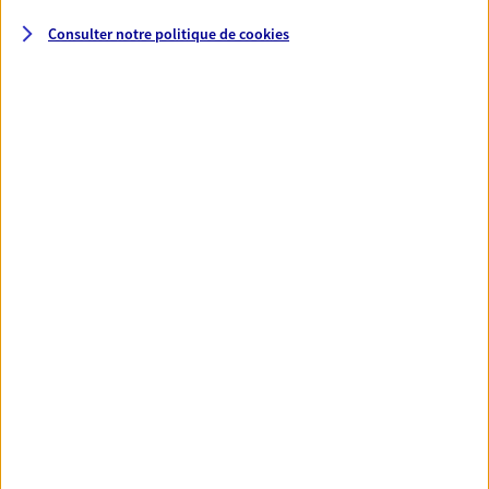
VOIR NOTRE SITE WEB
Consulter notre politique de
cookies
N° Orias * (orias.fr) : 23007404
Sandrine Vatinelle
Conseiller AXA Epargne et Protection
83300 Draguignan
06 11 75 45 39
NOUS CONTACTER
VOIR NOTRE SITE WEB