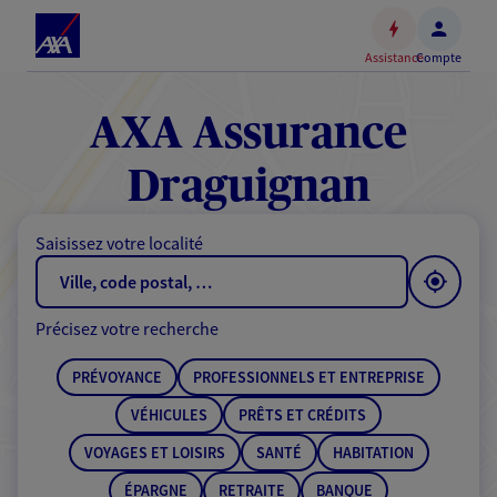
Espace
client
Assistance
Compte
Accéder
au
contenu
AXA Assurance
principal
Accéder
Draguignan
au
pied
Saisissez votre localité
de
page
Précisez votre recherche
PRÉVOYANCE
PROFESSIONNELS ET ENTREPRISE
VÉHICULES
PRÊTS ET CRÉDITS
VOYAGES ET LOISIRS
SANTÉ
HABITATION
ÉPARGNE
RETRAITE
BANQUE