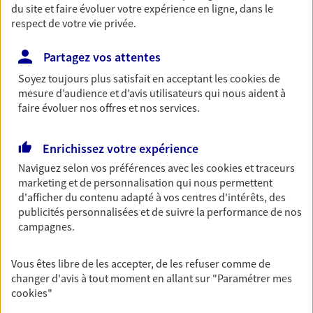
du site et faire évoluer votre expérience en ligne, dans le
respect de votre vie privée.
NOUS CONTACTER
Partagez vos attentes
VOIR NOTRE SITE WEB
Soyez toujours plus satisfait en acceptant les
cookies
de
mesure d’audience et d’avis utilisateurs qui nous aident à
N° Orias * (orias.fr) : 26007093
faire évoluer nos offres et nos services.
Enrichissez votre expérience
Jean Marc Desplats
Naviguez selon vos préférences avec les
cookies et traceurs
marketing et de personnalisation qui nous permettent
Mandataire d'Assurance AXA Epargne et
d'afficher du contenu adapté à vos centres d'intérêts, des
Protection
publicités personnalisées et de suivre la performance de nos
83300 Draguignan
campagnes.
06 03 28 08 48
Vous êtes libre de les accepter, de les refuser comme de
changer d'avis à tout moment en allant sur
"Paramétrer mes
cookies
"
NOUS CONTACTER