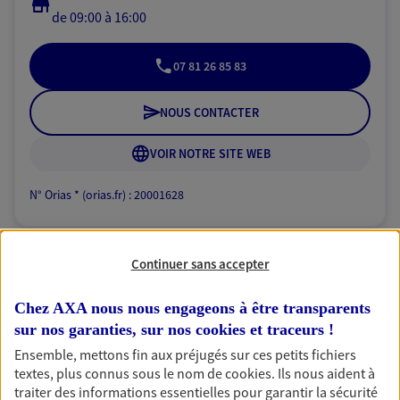
de 09:00 à 16:00
07 81 26 85 83
NOUS CONTACTER
VOIR NOTRE SITE WEB
N° Orias * (orias.fr) : 20001628
Continuer sans accepter
Carine Massard Battaglia
Mandataire d'Assurance AXA Epargne et
Chez AXA nous nous engageons à être transparents
Protection
sur nos garanties, sur nos
cookies et traceurs
!
83300 Draguignan
Ensemble, mettons fin aux préjugés sur ces petits fichiers
textes, plus connus sous le nom de
cookies
. Ils nous aident à
traiter des informations essentielles pour garantir la sécurité
06 20 96 32 97