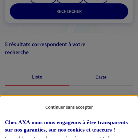
RECHERCHER
5 résultats correspondent à votre
recherche
Passer les
résultats
Liste
Carte
Jean-Francois Vargioni
Continuer sans accepter
Mandataire d'Assurance AXA Epargne et
Protection
Chez AXA nous nous engageons à être transparents
83190 Ollioules
sur nos garanties, sur nos
cookies et traceurs
!