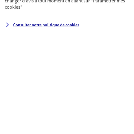
changer d'avis à tout moment en allant sur
"Paramétrer mes
cookies
"
04 94 46 90 66
NOUS CONTACTER
Consulter notre politique de
cookies
PRENDRE RENDEZ-VOUS
VOIR NOTRE SITE WEB
N° Orias * (orias.fr) : 07013015
Mylene Valette
Mandataire d'Assurance AXA Epargne et
Protection
83190 Ollioules
06 15 15 17 18