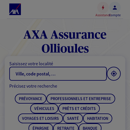
Espace
client
Assistance
Compte
Accéder
au
contenu
AXA Assurance
principal
Accéder
Ollioules
au
pied
Saisissez votre localité
de
page
Précisez votre recherche
PRÉVOYANCE
PROFESSIONNELS ET ENTREPRISE
VÉHICULES
PRÊTS ET CRÉDITS
VOYAGES ET LOISIRS
SANTÉ
HABITATION
ÉPARGNE
RETRAITE
BANQUE