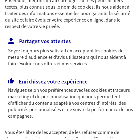
Ensemble, mettons fin aux préjugés sur ces petits fichiers
textes, plus connus sous le nom de
cookies
. Ils nous aident à
06 09 05 16 12
traiter des informations essentielles pour garantir la sécurité
du site et faire évoluer votre expérience en ligne, dans le
NOUS CONTACTER
respect de votre vie privée.
VOIR NOTRE SITE WEB
Partagez vos attentes
Soyez toujours plus satisfait en acceptant les
cookies
de
N° Orias * (orias.fr) : 18001531
mesure d’audience et d’avis utilisateurs qui nous aident à
faire évoluer nos offres et nos services.
Marie-Noelle Kervern-
Enrichissez votre expérience
Opokou
Naviguez selon vos préférences avec les
cookies et traceurs
marketing et de personnalisation qui nous permettent
Agent Général d'assurance exclusif AXA
d'afficher du contenu adapté à vos centres d'intérêts, des
France
publicités personnalisées et de suivre la performance de nos
36b Rue Nationale, 83190 Ollioules
campagnes.
Horaires :
Ouvert
de 10:00 à 12:00
puis de 14:30 à 18:00
Vous êtes libre de les accepter, de les refuser comme de