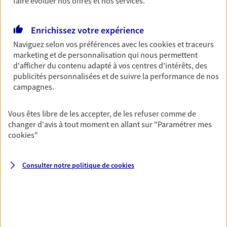
faire évoluer nos offres et nos services.
simplement, selon votre profil.
Enrichissez votre expérience
Retraite
Naviguez selon vos préférences avec les
cookies et traceurs
Préparez sereinement ce nouveau chapitre de
marketing et de personnalisation qui nous permettent
votre vie avec les conseils d'un expert. Découvrez
d'afficher du contenu adapté à vos centres d'intérêts, des
notre solution PER (Plan Epargne Retraite)
publicités personnalisées et de suivre la performance de nos
spécialement conçue pour la retraite.
campagnes.
Vous êtes libre de les accepter, de les refuser comme de
Santé
changer d'avis à tout moment en allant sur
"Paramétrer mes
Couvrez vos dépenses de santé ainsi que celles de
cookies
"
votre famille avec la complémentaire santé qui
vous ressemble.
Consulter notre politique de
cookies
Prévoyance
Pour un avenir serein, assurez-vous avec notre
contrat prévoyance. Préservez vos proches en cas
d'accident ou de maladie en optant pour les