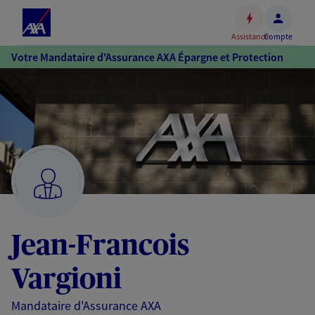
Espace
client
Assistance
Compte
Accéder
Votre Mandataire d'Assurance AXA Épargne et Protection
au
contenu
principal
Accéder
au
pied
de
page
Jean-Francois
Vargioni
Mandataire d'Assurance AXA