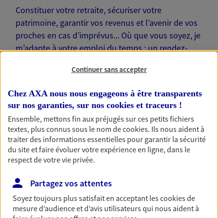
Constituer votre retraite, sécuriser votre
patrimoine, garantir vos revenus et l’avenir de vos
proches en cas d’imprévus... Où que vous soyez, je
m’adapte à votre emploi du temps : un rendez-
vous physique à votre domicile ou sur votre lieu de
Continuer sans accepter
travail… Je suis là pour échanger avec vous !
Chez AXA nous nous engageons à être transparents
sur nos garanties, sur nos
cookies et traceurs
!
Ensemble, mettons fin aux préjugés sur ces petits fichiers
textes, plus connus sous le nom de
cookies
. Ils nous aident à
Nos offres phares
traiter des informations essentielles pour garantir la sécurité
du site et faire évoluer votre expérience en ligne, dans le
respect de votre vie privée.
Épargne
Partagez vos attentes
Réalisez vos projets grâce à votre épargne : achat
Soyez toujours plus satisfait en acceptant les
cookies
de
immobilier, études des enfants ou voyage autour
mesure d’audience et d’avis utilisateurs qui nous aident à
du monde… Épargnez à votre rythme et