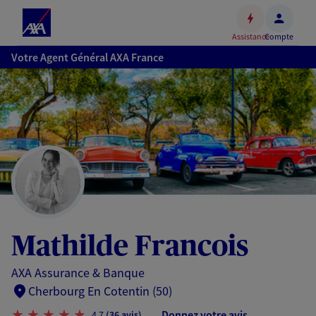
Espace
client
Assistance
Compte
Accéder
Votre Agent Général AXA France
au
contenu
principal
Accéder
au
pied
de
page
Mathilde Francois
AXA Assurance & Banque
Cherbourg En Cotentin (50)
Donnez votre avis
4,7
(36 avis)