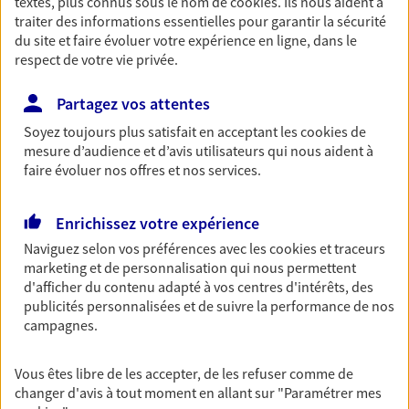
textes, plus connus sous le nom de
cookies
. Ils nous aident à
traiter des informations essentielles pour garantir la sécurité
OBTENIR UN TARIF EN LIGNE
du site et faire évoluer votre expérience en ligne, dans le
respect de votre vie privée.
Multirisque Entreprise
Partagez vos attentes
Gagnez en simplicité et en sérénité avec votre
Soyez toujours plus satisfait en acceptant les
cookies
de
assurance multirisque entreprise. Un contrat
mesure d’audience et d’avis utilisateurs qui nous aident à
unique pour protéger vos locaux, matériels pro,
faire évoluer nos offres et nos services.
équipements et stocks… sans oublier votre
responsabilité civile.
Enrichissez votre expérience
Découvrir l'offre Multirisque Entreprise
Naviguez selon vos préférences avec les
cookies et traceurs
DEMANDER UN DEVIS
marketing et de personnalisation qui nous permettent
d'afficher du contenu adapté à vos centres d'intérêts, des
publicités personnalisées et de suivre la performance de nos
campagnes.
VOIR TOUTES NOS OFFRES
Vous êtes libre de les accepter, de les refuser comme de
changer d'avis à tout moment en allant sur
"Paramétrer mes