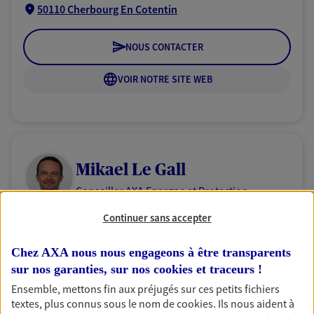
50110 Cherbourg En Cotentin
NOUS CONTACTER
VOIR NOTRE SITE WEB
Mikael Le Gall
Conseiller AXA Epargne et Protection
50110 Cherbourg En Cotentin
Continuer sans accepter
Chez AXA nous nous engageons à être transparents
06 89 39 75 97
sur nos garanties, sur nos
cookies et traceurs
!
Ensemble, mettons fin aux préjugés sur ces petits fichiers
NOUS CONTACTER
textes, plus connus sous le nom de
cookies
. Ils nous aident à