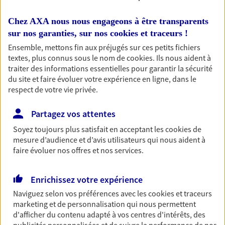
jour le jour.
Chez AXA nous nous engageons à être transparents
Découvrir l'offre Compte bancaire
sur nos garanties, sur nos
cookies et traceurs
!
Ensemble, mettons fin aux préjugés sur ces petits fichiers
NOUS CONTACTER
textes, plus connus sous le nom de
cookies
. Ils nous aident à
traiter des informations essentielles pour garantir la sécurité
du site et faire évoluer votre expérience en ligne, dans le
Multirisque Entreprise
respect de votre vie privée.
Gagnez en simplicité et en sérénité avec votre
assurance multirisque entreprise. Un contrat
Partagez vos attentes
unique pour protéger vos locaux, matériels pro,
Soyez toujours plus satisfait en acceptant les
cookies
de
équipements et stocks… sans oublier votre
mesure d’audience et d’avis utilisateurs qui nous aident à
responsabilité civile.
faire évoluer nos offres et nos services.
Découvrir l'offre Multirisque Entreprise
Enrichissez votre expérience
DEMANDER UN DEVIS
Naviguez selon vos préférences avec les
cookies et traceurs
marketing et de personnalisation qui nous permettent
d'afficher du contenu adapté à vos centres d'intérêts, des
Multirisque Professionnelle