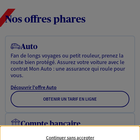
Nos offres phares
Auto
Fan de longs voyages ou petit rouleur, prenez la
route bien protégé. Assurez votre voiture avec le
contrat Mon Auto : une assurance qui roule pour
vous.
Découvrir l'offre Auto
OBTENIR UN TARIF EN LIGNE
Compte bancaire
Un compte bancaire qui vous accompagne au
Continuer sans accepter
quotidien, une appli intelligente à consulter au