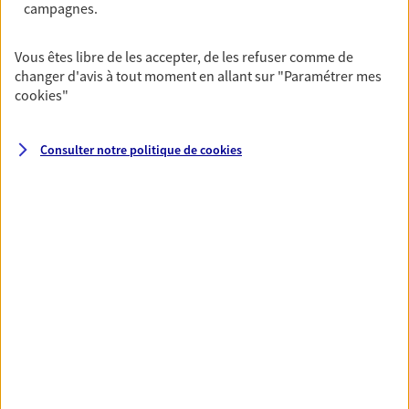
Achat immobilier, installation, départ à la retraite…
campagnes.
Autant de moments de vie qui nécessitent des solutions
d'assurance et d'épargne. Recevez un conseil d'expert
Vous êtes libre de les accepter, de les refuser comme de
cohérent avec vos besoins
changer d'avis à tout moment en allant sur
"Paramétrer mes
cookies
"
Vous aider à constituer une
Consulter notre politique de
cookies
épargne
De nombreuses solutions s'offrent à vous pour faire
fructifier votre épargne. Laquelle correspond à vos
objectifs ? Rien ne remplace les conseils d'un expert :
Assurance vie, PER, Livret… Faisons le point ensemble !
Préparer votre avenir
Anticipez les imprévus et sécurisez votre futur grâce à
nos différentes solutions. Nous vous accompagnons
dans vos projets de vie en privilégiant une relation de
confiance et de proximité.