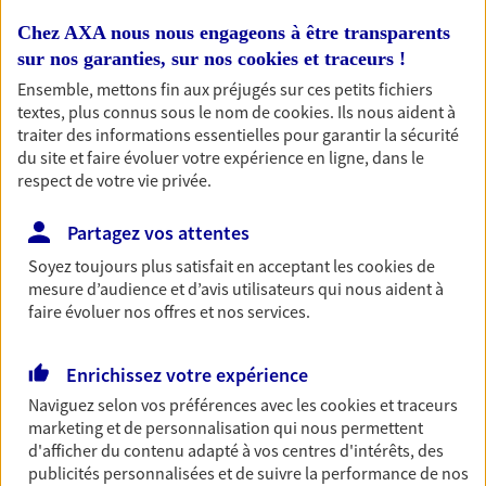
Chez AXA nous nous engageons à être transparents
sur nos garanties, sur nos
cookies et traceurs
!
Nos expertises
Ensemble, mettons fin aux préjugés sur ces petits fichiers
textes, plus connus sous le nom de
cookies
. Ils nous aident à
traiter des informations essentielles pour garantir la sécurité
du site et faire évoluer votre expérience en ligne, dans le
Accompagner les
respect de votre vie privée.
professionnels et les
Partagez vos attentes
entreprises
Soyez toujours plus satisfait en acceptant les
cookies
de
Comme vous, nous sommes des indépendants. Nous
mesure d’audience et d’avis utilisateurs qui nous aident à
bâtissons ensemble des solutions cohérentes pour
faire évoluer nos offres et nos services.
protéger votre activité, vos collaborateurs... mais aussi
vous-même et votre famille.
Enrichissez votre expérience
Naviguez selon vos préférences avec les
cookies et traceurs
Accompagner vos projets de
marketing et de personnalisation qui nous permettent
d'afficher du contenu adapté à vos centres d'intérêts, des
vie
publicités personnalisées et de suivre la performance de nos