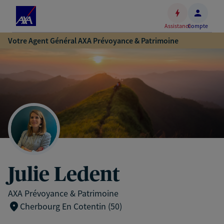
Espace
client
Assistance
Compte
Accéder
Votre Agent Général AXA Prévoyance & Patrimoine
au
contenu
principal
Accéder
au
pied
de
page
Julie Ledent
AXA Prévoyance & Patrimoine
Cherbourg En Cotentin (50)