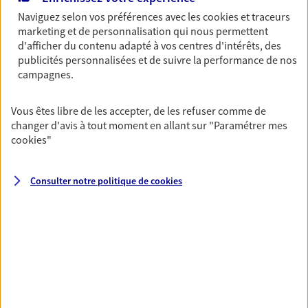
07 86 54 91 30
Naviguez selon vos préférences avec les
cookies et traceurs
marketing et de personnalisation qui nous permettent
d'afficher du contenu adapté à vos centres d'intérêts, des
NOUS CONTACTER
publicités personnalisées et de suivre la performance de nos
campagnes.
VOIR NOTRE SITE WEB
Vous êtes libre de les accepter, de les refuser comme de
changer d'avis à tout moment en allant sur
"Paramétrer mes
cookies
"
Johann Declosmesnil
Mandataire d'Assurance AXA Epargne et
Consulter notre politique de
cookies
Protection
50680 St Clair Sur L Elle
06 83 34 62 54
NOUS CONTACTER