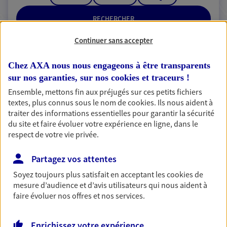
RECHERCHER
Continuer sans accepter
Chez AXA nous nous engageons à être transparents
2 résultats correspondent à votre
sur nos garanties, sur nos
cookies et traceurs
!
recherche
Passer les
Ensemble, mettons fin aux préjugés sur ces petits fichiers
résultats
textes, plus connus sous le nom de
cookies
. Ils nous aident à
traiter des informations essentielles pour garantir la sécurité
du site et faire évoluer votre expérience en ligne, dans le
Liste
Carte
respect de votre vie privée.
Partagez vos attentes
Soyez toujours plus satisfait en acceptant les
cookies
de
Sebastien Passion
mesure d’audience et d’avis utilisateurs qui nous aident à
Conseiller AXA Epargne et Protection
faire évoluer nos offres et nos services.
50680 St Clair Sur L Elle
Enrichissez votre expérience