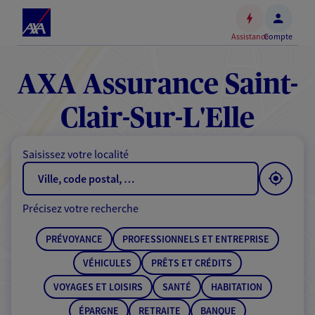
Espace
client
Assistance
Compte
Accéder
au
contenu
AXA Assurance Saint-
principal
Accéder
Clair-Sur-L'Elle
au
pied
Saisissez votre localité
de
page
Précisez votre recherche
PRÉVOYANCE
PROFESSIONNELS ET ENTREPRISE
VÉHICULES
PRÊTS ET CRÉDITS
VOYAGES ET LOISIRS
SANTÉ
HABITATION
ÉPARGNE
RETRAITE
BANQUE