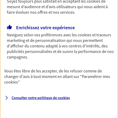
Soyez toujours plus satisfait en acceptant les
cookies
de
Ouvre à 09:00
mesure d’audience et d’avis utilisateurs qui nous aident à
faire évoluer nos offres et nos services.
02 33 58 06 28
Enrichissez votre expérience
NOUS CONTACTER
Naviguez selon vos préférences avec les
cookies et traceurs
marketing et de personnalisation qui nous permettent
PRENDRE RENDEZ-VOUS
d'afficher du contenu adapté à vos centres d'intérêts, des
publicités personnalisées et de suivre la performance de nos
VOIR NOTRE SITE WEB
campagnes.
N° Orias * (orias.fr) : 19007821
Vous êtes libre de les accepter, de les refuser comme de
changer d'avis à tout moment en allant sur
"Paramétrer mes
cookies
"
Philippe Gautier
Consulter notre politique de
cookies
Mandataire d'Assurance AXA Epargne et
Protection
50300 Avranches