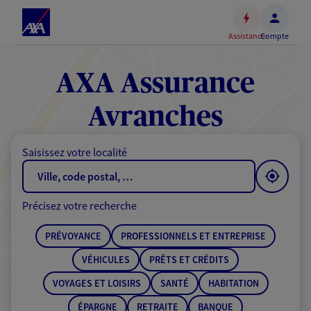
Espace
client
Assistance
Compte
Accéder
au
contenu
AXA Assurance
principal
Accéder
Avranches
au
pied
Saisissez votre localité
de
page
Précisez votre recherche
PRÉVOYANCE
PROFESSIONNELS ET ENTREPRISE
VÉHICULES
PRÊTS ET CRÉDITS
VOYAGES ET LOISIRS
SANTÉ
HABITATION
ÉPARGNE
RETRAITE
BANQUE