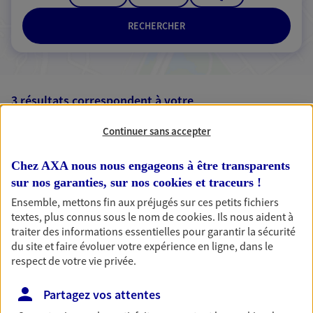
RECHERCHER
3 résultats correspondent à votre
recherche
Passer les
Continuer sans accepter
résultats
Chez AXA nous nous engageons à être transparents
Liste
Carte
sur nos garanties, sur nos
cookies et traceurs
!
Ensemble, mettons fin aux préjugés sur ces petits fichiers
textes, plus connus sous le nom de
cookies
. Ils nous aident à
traiter des informations essentielles pour garantir la sécurité
Eirl Coursin Morgan
du site et faire évoluer votre expérience en ligne, dans le
Agent Général d'assurance exclusif AXA
respect de votre vie privée.
France
Rue Des Fontaines Couvertes, 50300 Avranches
Partagez vos attentes
Horaires :
Fermé