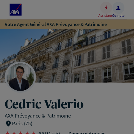
Espace
client
Assistance
Compte
Accéder
Votre Agent Général AXA Prévoyance & Patrimoine
au
contenu
principal
Accéder
au
pied
de
page
Cedric Valerio
AXA Prévoyance & Patrimoine
Paris (75)
Donnez votre avis
5,0
(32 avis)