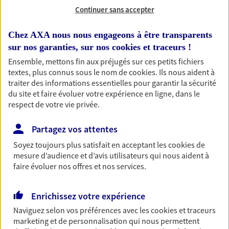
Continuer sans accepter
Chez AXA nous nous engageons à être transparents
Nos expertises
sur nos garanties, sur nos
cookies et traceurs
!
Ensemble, mettons fin aux préjugés sur ces petits fichiers
textes, plus connus sous le nom de
cookies
. Ils nous aident à
traiter des informations essentielles pour garantir la sécurité
Accompagner les
du site et faire évoluer votre expérience en ligne, dans le
respect de votre vie privée.
professionnels et les
entreprises
Partagez vos attentes
Comme vous, nous sommes des indépendants. Nous
Soyez toujours plus satisfait en acceptant les
cookies
de
bâtissons ensemble des solutions cohérentes pour
mesure d’audience et d’avis utilisateurs qui nous aident à
protéger votre activité, vos collaborateurs... mais aussi
faire évoluer nos offres et nos services.
vous-même et votre famille.
Enrichissez votre expérience
Accompagner vos projets de
Naviguez selon vos préférences avec les
cookies et traceurs
marketing et de personnalisation qui nous permettent
vie