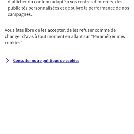
d'afficher du contenu adapté à vos centres d'intérêts, des
Achat immobilier, installation, départ à la retraite…
publicités personnalisées et de suivre la performance de nos
Autant de moments de vie qui nécessitent des solutions
campagnes.
d'assurance et d'épargne. Recevez un conseil d'expert
cohérent avec vos besoins
Vous êtes libre de les accepter, de les refuser comme de
changer d'avis à tout moment en allant sur
"Paramétrer mes
cookies
"
Vous aider à constituer une
épargne
Consulter notre politique de
cookies
De nombreuses solutions s'offrent à vous pour faire
fructifier votre épargne. Laquelle correspond à vos
objectifs ? Rien ne remplace les conseils d'un expert :
Assurance vie, PER, Livret… Faisons le point ensemble !
Préparer votre avenir
Anticipez les imprévus et sécurisez votre futur grâce à
nos différentes solutions. Nous vous accompagnons
dans vos projets de vie en privilégiant une relation de