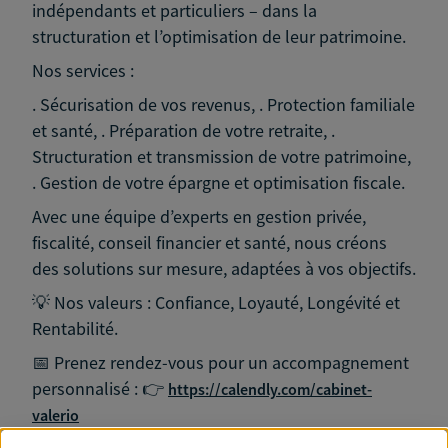
indépendants et particuliers – dans la
structuration et l’optimisation de leur patrimoine.
Nos services :
. Sécurisation de vos revenus, . Protection familiale
et santé, . Préparation de votre retraite, .
Structuration et transmission de votre patrimoine,
. Gestion de votre épargne et optimisation fiscale.
Avec une équipe d’experts en gestion privée,
fiscalité, conseil financier et santé, nous créons
des solutions sur mesure, adaptées à vos objectifs.
💡 Nos valeurs : Confiance, Loyauté, Longévité et
Rentabilité.
📅 Prenez rendez-vous pour un accompagnement
personnalisé : 👉
https://calendly.com/cabinet-
valerio